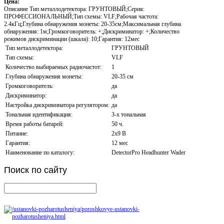
Цена:
Описание
Тип металлодетектора: ГРУНТОВЫЙ;Серия:
ПРОФЕССИОНАЛЬНЫЙ;Тип схемы: VLF;Рабочая частота:
2.4кГц;Глубина обнаружения монеты: 20-35см;Максимальная глубина
обнаружения: 1м;Громкоговоритель: +;Дискриминатор: +;Количество
режимов дискриминации (шкала): 10;Гарантия: 12мес
Тип металлодетектора:
ГРУНТОВЫЙ
Тип схемы:
VLF
Количество выбираемых радиочастот:
1
Глубина обнаружения монеты:
20-35 см
Громкоговоритель:
да
Дискриминатор:
да
Настройка дискриминатора регулятором:
да
Тональная идентификация:
3-х тональная
Время работы батарей:
50 ч.
Питание:
2х9 В
Гарантия:
12 мес
Наименование по каталогу:
DetectorPro Headhunter Wader
Поиск
по сайту