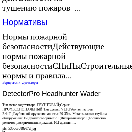
тушению пожаров ...
Нормативы
Нормы пожарной
безопасностиДействующие
нормы пожарной
безопасностиСНиПыСтроительны
нормы и правила...
Вернуться к: Детекторы
DetectorPro Headhunter Wader
Тип металлодетектора: ГРУНТОВЫЙ;Серия:
ПРОФЕССИОНАЛЬНЫЙ;Тип схемы: VLF;Рабочая частота:
2.4кГц;Глубина обнаружения монеты: 20-35см;Максимальная глубина
обнаружения: 1м;Громкоговоритель: +;Дискриминатор: +;Количество
режимов дискриминации (шкала): 10;Гарантия: ...
pic_53b6c3588e67d.jpg