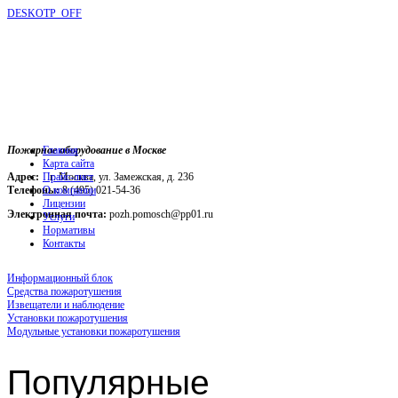
DESKOTP_OFF
Пожарное оборудование в Москве
Главная
Карта сайта
Адрес:
г. Москва, ул. Замежская, д. 236
Прайс-лист
Телефоны:
О компании
8 (495) 021-54-36
Лицензии
Электронная почта:
pozh.pomosch@pp01.ru
Услуги
Нормативы
Контакты
Информационный блок
Средства пожаротушения
Извещатели и наблюдение
Установки пожаротушения
Модульные установки пожаротушения
Популярные