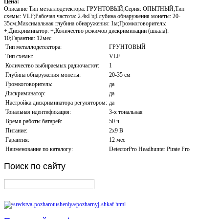
Цена:
Описание
Тип металлодетектора: ГРУНТОВЫЙ;Серия: ОПЫТНЫЙ;Тип
схемы: VLF;Рабочая частота: 2.4кГц;Глубина обнаружения монеты: 20-
35см;Максимальная глубина обнаружения: 1м;Громкоговоритель:
+;Дискриминатор: +;Количество режимов дискриминации (шкала):
10;Гарантия: 12мес
Тип металлодетектора:
ГРУНТОВЫЙ
Тип схемы:
VLF
Количество выбираемых радиочастот:
1
Глубина обнаружения монеты:
20-35 см
Громкоговоритель:
да
Дискриминатор:
да
Настройка дискриминатора регулятором:
да
Тональная идентификация:
3-х тональная
Время работы батарей:
50 ч.
Питание:
2х9 В
Гарантия:
12 мес
Наименование по каталогу:
DetectorPro Headhunter Pirate Pro
Поиск
по сайту