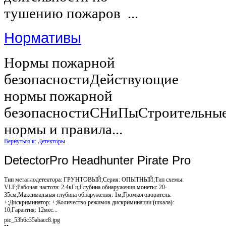
тушению пожаров ...
Нормативы
Нормы пожарной
безопасностиДействующие
нормы пожарной
безопасностиСНиПыСтроительны
нормы и правила...
Вернуться к: Детекторы
DetectorPro Headhunter Pirate Pro
Тип металлодетектора: ГРУНТОВЫЙ;Серия: ОПЫТНЫЙ;Тип схемы:
VLF;Рабочая частота: 2.4кГц;Глубина обнаружения монеты: 20-
35см;Максимальная глубина обнаружения: 1м;Громкоговоритель:
+;Дискриминатор: +;Количество режимов дискриминации (шкала):
10;Гарантия: 12мес...
pic_53b6c35abacc8.jpg