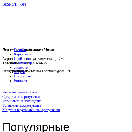
DESKOTP_OFF
Пожарное оборудование в Москве
Главная
Карта сайта
Адрес:
г. Москва, ул. Замежская, д. 236
Прайс-лист
Телефоны:
О компании
8 (495) 021-54-36
Лицензии
Электронная почта:
pozh.pomosch@pp01.ru
Услуги
Нормативы
Контакты
Информационный блок
Средства пожаротушения
Извещатели и наблюдение
Установки пожаротушения
Модульные установки пожаротушения
Популярные