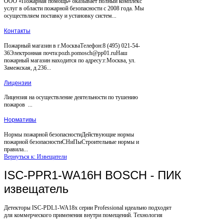
ООО «Пожарная помощь» оказывает полный комплекс
услуг в области пожарной безопасности с 2008 года. Мы
осуществляем поставку и установку систем...
Контакты
Пожарный магазин в г.МоскваТелефон:8 (495) 021-54-
36Электронная почта:pozh.pomosch@pp01.ruНаш
пожарный магазин находится по адресу:г.Москва, ул.
Замежская, д.236...
Лицензии
Лицензия на осуществление деятельности по тушению
пожаров ...
Нормативы
Нормы пожарной безопасностиДействующие нормы
пожарной безопасностиСНиПыСтроительные нормы и
правила...
Вернуться к: Извещатели
ISC-PPR1-WA16H BOSCH - ПИК
извещатель
Детекторы ISC-PDL1-WA18x серии Professional идеально подходят
для коммерческого применения внутри помещений. Технология