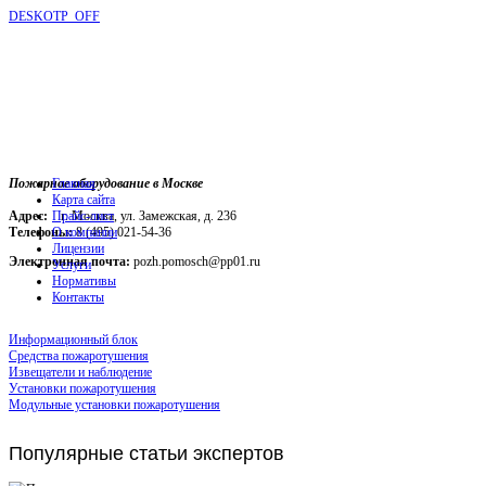
DESKOTP_OFF
Пожарное оборудование в Москве
Главная
Карта сайта
Адрес:
г. Москва, ул. Замежская, д. 236
Прайс-лист
Телефоны:
О компании
8 (495) 021-54-36
Лицензии
Электронная почта:
pozh.pomosch@pp01.ru
Услуги
Нормативы
Контакты
Информационный блок
Средства пожаротушения
Извещатели и наблюдение
Установки пожаротушения
Модульные установки пожаротушения
Популярные
статьи экспертов