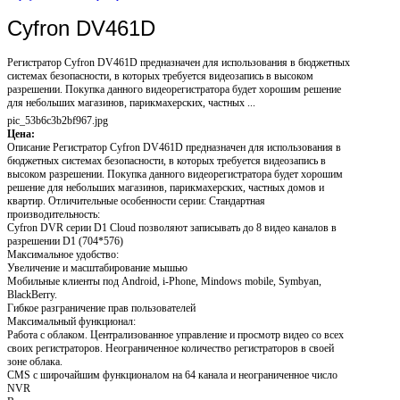
Cyfron DV461D
Регистратор Cyfron DV461D предназначен для использования в бюджетных
системах безопасности, в которых требуется видеозапись в высоком
разрешении. Покупка данного видеорегистратора будет хорошим решение
для небольших магазинов, парикмахерских, частных ...
pic_53b6c3b2bf967.jpg
Цена:
Описание
Регистратор Cyfron DV461D предназначен для использования в
бюджетных системах безопасности, в которых требуется видеозапись в
высоком разрешении. Покупка данного видеорегистратора будет хорошим
решение для небольших магазинов, парикмахерских, частных домов и
квартир. Отличительные особенности серии: Стандартная
производительность:
Cyfron DVR серии D1 Cloud позволяют записывать до 8 видео каналов в
разрешении D1 (704*576)
Максимальное удобство:
Увеличение и масштабирование мышью
Мобильные клиенты под Android, i-Phone, Mindows mobile, Symbyan,
BlackBerry.
Гибкое разграничение прав пользователей
Максимальный функционал:
Работа с облаком. Централизованное управление и просмотр видео со всех
своих регистраторов. Неограниченное количество регистраторов в своей
зоне облака.
CMS с широчайшим функционалом на 64 канала и неограниченное число
NVR