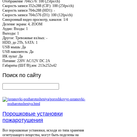
Отображение 704x576: 100 (25fps/ch)
Скорость записи 352x288 (CIF): 100 (25fps/ch)
Скорость записи 704x288 (HD1): -
Скорость записи 704x576 (D1): 100 (12fps/ch)
Синхронный видео просмотр, каналов: 1/4
Деление экрана: 4, ZOOM
Аудио: Входы: 1
Выходы: 1
Другое: Тревожные вх/вых: -
HDD, до 2Tb, SATA: 1
USB мышь: Да
USB накопитель: Да
ИК пульт: Да
Питание: 220V AC/12V DC 2A
Габариты (Ш/Г/В),мм: 213x252x42
Поиск
по сайту
Порошковые установки
пожаротушения
Все порошковые установки, исходя из типа хранения
огнетушащего вещества, могут быть поделены на