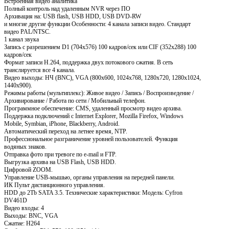
Встроенная видео аналитика
Полный контроль над удаленным NVR через ПО
Архивация на: USB flash, USB HDD, USB DVD-RW
и многие другие функции Особенности: 4 канала записи видео. Стандарт
видео PAL/NTSC.
1 канал звука
Запись с разрешением D1 (704х576) 100 кадров/сек или CIF (352х288) 100
кадров/сек
Формат записи H.264, поддержка двух потокового сжатия. В сеть
транслируется все 4 канала.
Видео выходы: НЧ (BNC), VGA (800х600, 1024х768, 1280х720, 1280х1024,
1440х900).
Режимы работы (мультиплекс): Живое видео / Запись / Воспроизведение /
Архивирование / Работа по сети / Мобильный телефон.
Программное обеспечение: CMS, удаленный просмотр видео архива.
Поддержка подключений с Internet Explorer, Mozilla Firefox, Windows
Mobile, Symbian, iPhone, Blackberry, Android.
Автоматический переход на летнее время, NTP.
Профессиональное разграничение уровней пользователей. Функция
водяных знаков.
Отправка фото при тревоге по e-mail и FTP.
Выгрузка архива на USB Flash, USB HDD.
Цифровой ZOOM.
Управление USB-мышью, органы управления на передней панели.
ИК Пульт дистанционного управления.
HDD до 2Tb SATA 3.5. Технические характеристики: Модель: Cyfron
DV461D
Видео входы: 4
Выходы: BNC, VGA
Сжатие: H264