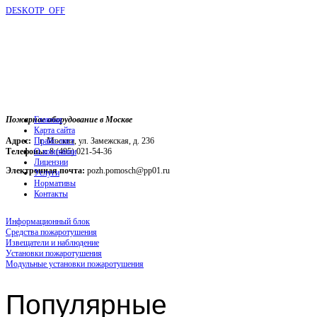
DESKOTP_OFF
Пожарное оборудование в Москве
Главная
Карта сайта
Адрес:
г. Москва, ул. Замежская, д. 236
Прайс-лист
Телефоны:
О компании
8 (495) 021-54-36
Лицензии
Электронная почта:
pozh.pomosch@pp01.ru
Услуги
Нормативы
Контакты
Информационный блок
Средства пожаротушения
Извещатели и наблюдение
Установки пожаротушения
Модульные установки пожаротушения
Популярные