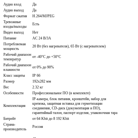
Аудио вход
Да
Аудио выход
Да
Формат сжатия
H.264/MJPEG
Тревожные
Есть
входы/выходы
Видео выход
Нет
Питание
AC 24 В/3A
Потребляемая
20 Вт (без нагревателя), 65 Вт (с нагревателем)
мощность
Рабочий диапазон
от -40°C до +50°C
температур
Рабочий диапазон
от 0% до 90%
влажности
Класс защиты
IP 66
Размер
192х282 мм
Вес
2.32 кг
Особенности
Профессиональное ПО (в комплекте)
IP-камера, блок питания, кронштейн, набор для
крепежа, защитная вставка для герметизации
Комплектация
соединения, CD-диск (документация и ПО),
гарантийный талон, паспорт изделия, упаковочная тара
Битрейт
от 64 Kbit до 8 192 Kbit
Страна-
Россия
производитель