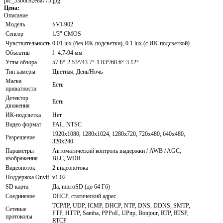
pic_53b6c92e8a775.jpg
Цена:
Описание
Модель
SVI-902
Сенсор
1/3" CMOS
Чувствительность
0.01 lux (без ИК-подсветки), 0.1 lux (с ИК-подсветкой)
Объектив
f=4.7-94 мм
Углы обзора
57.8°-2.53°/43.7°-1.83°/68.6°-3.12°
Тип камеры
Цветная, День/Ночь
Маска
Есть
приватности
Детектор
Есть
движения
ИК-подсветка
Нет
Видео формат
PAL, NTSC
1920х1080, 1280х1024, 1280х720, 720х480, 640х480,
Разрешение
320х240
Параметры
Автоматический контроль выдержки / AWB / AGC,
изображения
BLC, WDR
Видеопоток
2 видеопотока
Поддержка Onvif
v1.02
SD карта
Да, microSD (до 64 Гб)
Соединение
DHCP, статический адрес
TCP/IP, UDP, ICMP, DHCP, NTP, DNS, DDNS, SMTP,
Сетевые
FTP, HTTP, Samba, PPPoE, UPnp, Bonjour, RTP, RTSP,
протоколы
RTCP.