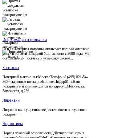
Информация о компании
ООО «Пожарная помощь» оказывает полный комплекс
услуг в области пожарной безопасности с 2008 года. Мы
осуществляем поставку и установку систем...
Контакты
Пожарный магазин в г.МоскваТелефон:8 (495) 021-54-
36Электронная почта:pozh.pomosch@pp01.ruНаш
пожарный магазин находится по адресу:г.Москва, ул.
Замежская, д.236...
Лицензии
Лицензия на осуществление деятельности по тушению
пожаров ...
Нормативы
Нормы пожарной безопасностиДействующие нормы
пожарной безопасностиСНиПыСтроительные нормы и