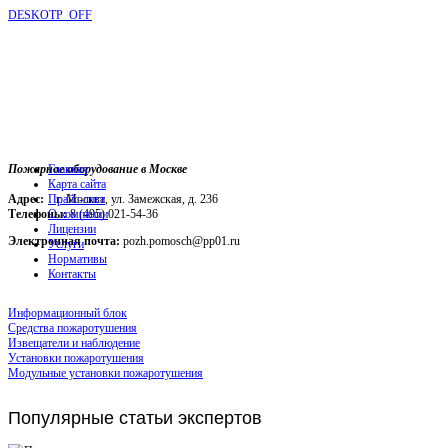
DESKOTP_OFF
Пожарное оборудование в Москве
Главная
Карта сайта
Адрес:
г. Москва, ул. Замежская, д. 236
Прайс-лист
Телефоны:
О компании
8 (495) 021-54-36
Лицензии
Электронная почта:
pozh.pomosch@pp01.ru
Услуги
Нормативы
Контакты
Информационный блок
Средства пожаротушения
Извещатели и наблюдение
Установки пожаротушения
Модульные установки пожаротушения
Популярные
статьи экспертов