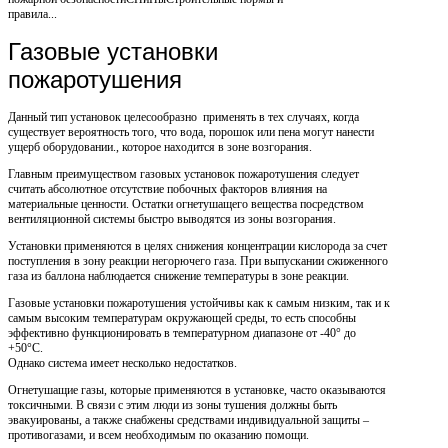
правила...
Газовые установки
пожаротушения
Данный тип установок целесообразно применять в тех случаях, когда
существует вероятность того, что вода, порошок или пена могут нанести
ущерб оборудовании., которое находится в зоне возгорания.
Главным преимуществом газовых установок пожаротушения следует
считать абсолютное отсутствие побочных факторов влияния на
материальные ценности. Остатки огнетушащего вещества посредством
вентиляционной системы быстро выводятся из зоны возгорания.
Установки применяются в целях снижения концентрации кислорода за счет
поступления в зону реакции негорючего газа. При выпускании сжиженного
газа из баллона наблюдается снижение температуры в зоне реакции.
Газовые установки пожаротушения устойчивы как к самым низким, так и к
самым высоким температурам окружающей среды, то есть способны
эффективно функционировать в температурном диапазоне от -40° до
+50°C.
Однако система имеет несколько недостатков.
Огнетушащие газы, которые применяются в установке, часто оказываются
токсичными. В связи с этим люди из зоны тушения должны быть
эвакуированы, а также снабжены средствами индивидуальной защиты –
противогазами, и всем необходимым по оказанию помощи.