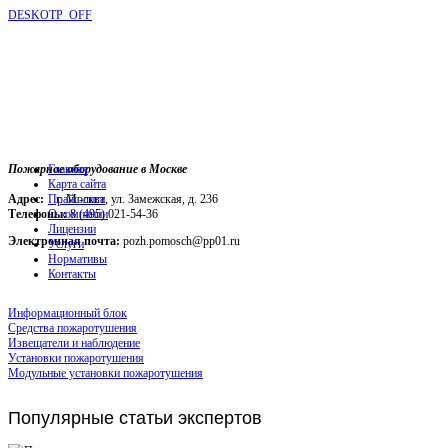
DESKOTP_OFF
Пожарное оборудование в Москве
Главная
Карта сайта
Адрес:
г. Москва, ул. Замежская, д. 236
Прайс-лист
Телефоны:
О компании
8 (495) 021-54-36
Лицензии
Электронная почта:
pozh.pomosch@pp01.ru
Услуги
Нормативы
Контакты
Информационный блок
Средства пожаротушения
Извещатели и наблюдение
Установки пожаротушения
Модульные установки пожаротушения
Популярные
статьи экспертов