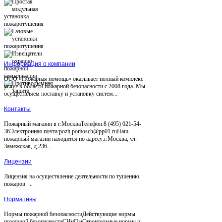
Информация о компании
ООО «Пожарная помощь» оказывает полный комплекс
услуг в области пожарной безопасности с 2008 года. Мы
осуществляем поставку и установку систем...
Контакты
Пожарный магазин в г.МоскваТелефон:8 (495) 021-54-
36Электронная почта:pozh.pomosch@pp01.ruНаш
пожарный магазин находится по адресу:г.Москва, ул.
Замежская, д.236...
Лицензии
Лицензия на осуществление деятельности по тушению
пожаров ...
Нормативы
Нормы пожарной безопасностиДействующие нормы
пожарной безопасностиСНиПыСтроительные нормы и