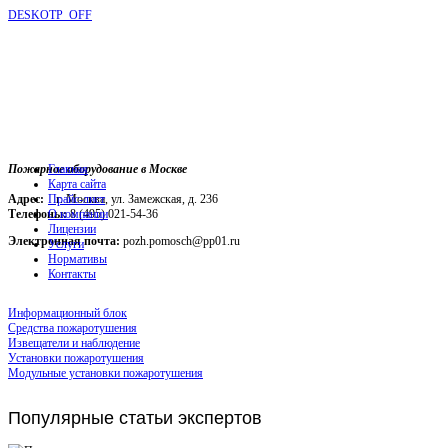
DESKOTP_OFF
Пожарное оборудование в Москве
Главная
Карта сайта
Адрес:
г. Москва, ул. Замежская, д. 236
Прайс-лист
Телефоны:
О компании
8 (495) 021-54-36
Лицензии
Электронная почта:
pozh.pomosch@pp01.ru
Услуги
Нормативы
Контакты
Информационный блок
Средства пожаротушения
Извещатели и наблюдение
Установки пожаротушения
Модульные установки пожаротушения
Популярные
статьи экспертов