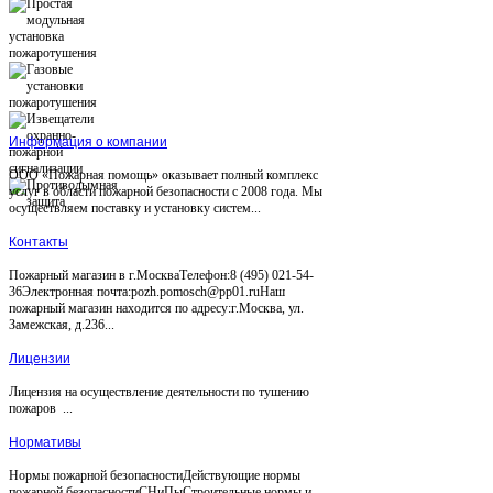
Информация о компании
ООО «Пожарная помощь» оказывает полный комплекс
услуг в области пожарной безопасности с 2008 года. Мы
осуществляем поставку и установку систем...
Контакты
Пожарный магазин в г.МоскваТелефон:8 (495) 021-54-
36Электронная почта:pozh.pomosch@pp01.ruНаш
пожарный магазин находится по адресу:г.Москва, ул.
Замежская, д.236...
Лицензии
Лицензия на осуществление деятельности по тушению
пожаров ...
Нормативы
Нормы пожарной безопасностиДействующие нормы
пожарной безопасностиСНиПыСтроительные нормы и