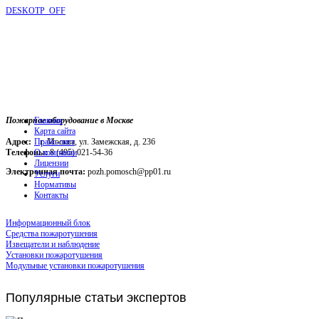
DESKOTP_OFF
Пожарное оборудование в Москве
Главная
Карта сайта
Адрес:
г. Москва, ул. Замежская, д. 236
Прайс-лист
Телефоны:
О компании
8 (495) 021-54-36
Лицензии
Электронная почта:
pozh.pomosch@pp01.ru
Услуги
Нормативы
Контакты
Информационный блок
Средства пожаротушения
Извещатели и наблюдение
Установки пожаротушения
Модульные установки пожаротушения
Популярные
статьи экспертов