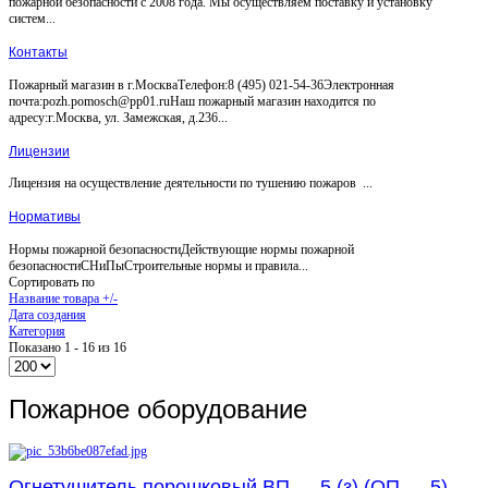
пожарной безопасности с 2008 года. Мы осуществляем поставку и установку
систем...
Контакты
Пожарный магазин в г.МоскваТелефон:8 (495) 021-54-36Электронная
почта:pozh.pomosch@pp01.ruНаш пожарный магазин находится по
адресу:г.Москва, ул. Замежская, д.236...
Лицензии
Лицензия на осуществление деятельности по тушению пожаров ...
Нормативы
Нормы пожарной безопасностиДействующие нормы пожарной
безопасностиСНиПыСтроительные нормы и правила...
Сортировать по
Название товара +/-
Дата создания
Категория
Показано 1 - 16 из 16
Пожарное оборудование
Огнетушитель порошковый ВП — 5 (з) (ОП — 5)