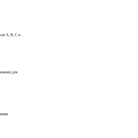
в А, В, С и...
азначен для
шения