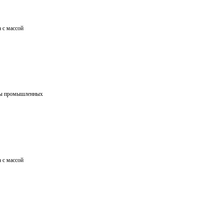
 с массой
иты промышленных
 с массой