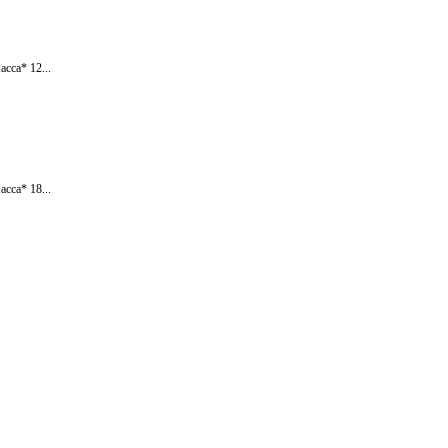
сса* 12...
сса* 18...