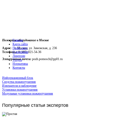
Пожарное оборудование в Москве
Главная
Карта сайта
Адрес:
г. Москва, ул. Замежская, д. 236
Прайс-лист
Телефоны:
О компании
8 (495) 021-54-36
Лицензии
Электронная почта:
pozh.pomosch@pp01.ru
Услуги
Нормативы
Контакты
Информационный блок
Средства пожаротушения
Извещатели и наблюдение
Установки пожаротушения
Модульные установки пожаротушения
Популярные
статьи экспертов