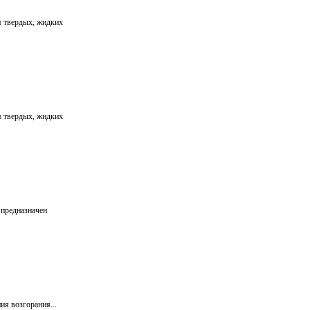
я твердых, жидких
я твердых, жидких
 предназначен
я возгорания...