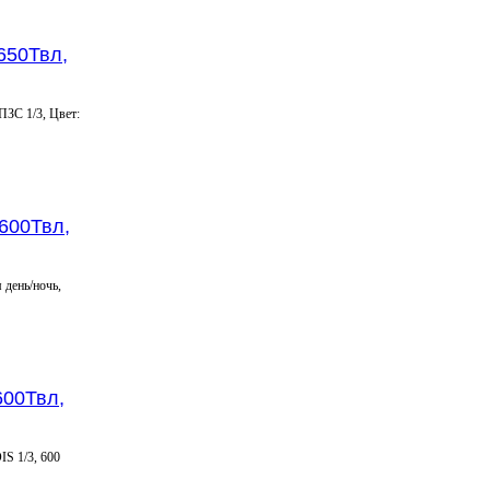
650Твл,
ПЗС 1/3, Цвет:
600Твл,
день/ночь,
600Твл,
IS 1/3, 600