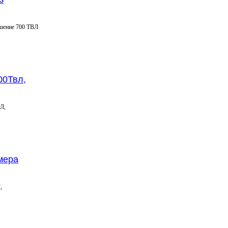
ешение 700 ТВЛ
00Твл,
Л,
мера
,