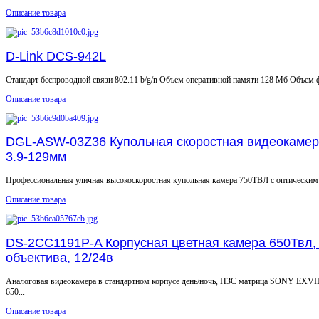
Описание товара
D-Link DCS-942L
Стандарт беспроводной связи 802.11 b/g/n Объем оперативной памяти 128 Mб Объем ф
Описание товара
DGL-ASW-03Z36 Купольная скоростная видеокамер
3.9-129мм
Профессиональная уличная высокоскоростная купольная камера 750ТВЛ с оптическим зу
Описание товара
DS-2CC1191P-A Корпусная цветная камера 650Твл,
объектива, 12/24в
Аналоговая видеокамера в стандартном корпусе день/ночь, ПЗС матрица SONY EXVI
650...
Описание товара