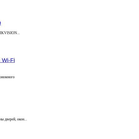
р
HIKVISION...
 Wi-Fi
тономного
 дверей, окон...