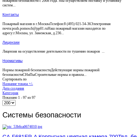
пожарной безопасности с 2008 года. Мы осуществляем поставку и установку
систем...
Контакты
Пожарный магазин в г.МоскваТелефон:8 (495) 021-54-36Электронная
почта:pozh.pomosch@pp01.ruНаш пожарный магазин находится по
адресу:г.Москва, ул. Замежская, д.236...
Лицензии
Лицензия на осуществление деятельности по тушению пожаров ...
Нормативы
Нормы пожарной безопасностиДействующие нормы пожарной
безопасностиСНиПыСтроительные нормы и правила...
Сортировать по
Название товара +/-
Дата создания
Категория
Показано 1 - 97 из 97
Системы безопасности
CA-F681EP-A Корпусная цветная камера 700Твл, бе