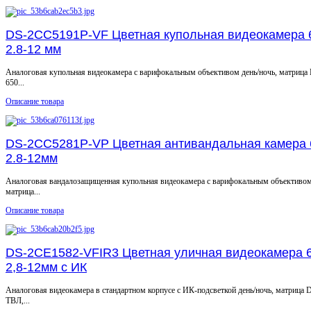
DS-2CC5191P-VF Цветная купольная видеокамера 
2.8-12 мм
Аналоговая купольная видеокамера с варифокальным объективом день/ночь, матрица 
650...
Описание товара
DS-2CC5281P-VP Цветная антивандальная камера 
2.8-12мм
Аналоговая вандалозащищенная купольная видеокамера с варифокальным объективом 
матрица...
Описание товара
DS-2CE1582-VFIR3 Цветная уличная видеокамера 
2,8-12мм с ИК
Аналоговая видеокамера в стандартном корпусе с ИК-подсветкой день/ночь, матрица D
ТВЛ,...