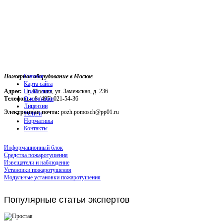
Пожарное оборудование в Москве
Главная
Карта сайта
Адрес:
г. Москва, ул. Замежская, д. 236
Прайс-лист
Телефоны:
О компании
8 (495) 021-54-36
Лицензии
Электронная почта:
pozh.pomosch@pp01.ru
Услуги
Нормативы
Контакты
Информационный блок
Средства пожаротушения
Извещатели и наблюдение
Установки пожаротушения
Модульные установки пожаротушения
Популярные
статьи экспертов