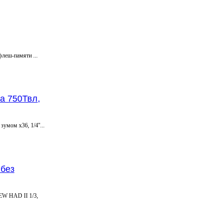
леш-памяти ...
а 750Твл,
мом x36, 1/4''...
 без
EW HAD II 1/3,