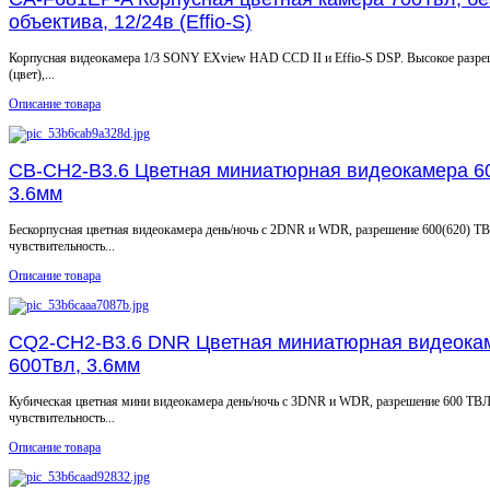
объектива, 12/24в (Effio-S)
Корпусная видеокамера 1/3 SONY EXview HAD CCD II и Effio-S DSP. Высокое разр
(цвет),...
Описание товара
CB-CH2-B3.6 Цветная миниатюрная видеокамера 6
3.6мм
Бескорпусная цветная видеокамера день/ночь с 2DNR и WDR, разрешение 600(620) ТВ
чувствительность...
Описание товара
CQ2-CH2-B3.6 DNR Цветная миниатюрная видеока
600Твл, 3.6мм
Кубическая цветная мини видеокамера день/ночь с 3DNR и WDR, разрешение 600 ТВЛ
чувствительность...
Описание товара