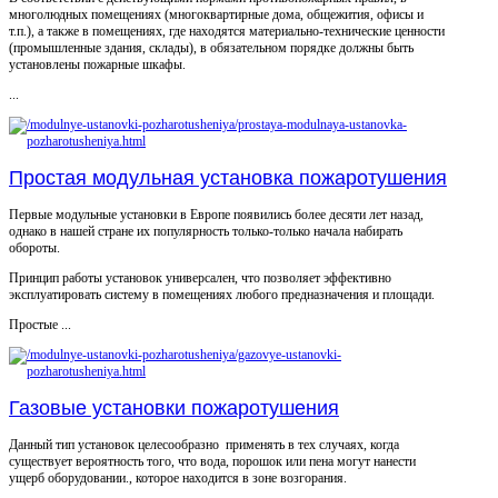
многолюдных помещениях (многоквартирные дома, общежития, офисы и
т.п.), а также в помещениях, где находятся материально-технические ценности
(промышленные здания, склады), в обязательном порядке должны быть
установлены пожарные шкафы.
...
Простая модульная установка пожаротушения
Первые модульные установки в Европе появились более десяти лет назад,
однако в нашей стране их популярность только-только начала набирать
обороты.
Принцип работы установок универсален, что позволяет эффективно
эксплуатировать систему в помещениях любого предназначения и площади.
Простые ...
Газовые установки пожаротушения
Данный тип установок целесообразно применять в тех случаях, когда
существует вероятность того, что вода, порошок или пена могут нанести
ущерб оборудовании., которое находится в зоне возгорания.