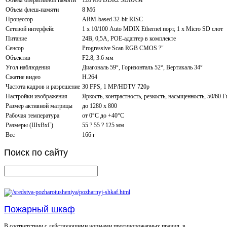
Объем флеш-памяти
8 Мб
Процессор
ARM-based 32-bit RISC
Сетевой интерфейс
1 х 10/100 Auto MDIX Ethernet порт, 1 х Micro SD слот
Питание
24В, 0,5А, POE-адаптер в комплекте
Сенсор
Progressive Scan RGB CMOS ?"
Объектив
F2.8, 3.6 мм
Угол наблюдения
Диагональ 59°, Горизонталь 52°, Вертикаль 34°
Сжатие видео
H.264
Частота кадров и разрешение
30 FPS, 1 MP/HDTV 720p
Настройки изображения
Яркость, контрастность, резкость, насыщенность, 50/60 Г
Размер активной матрицы
до 1280 x 800
Рабочая температура
от 0°C до +40°С
Размеры (ШxВxГ)
55 ? 55 ? 125 мм
Вес
166 г
Поиск
по сайту
Пожарный шкаф
В соответствии с действующими нормами противопожарных правил, в