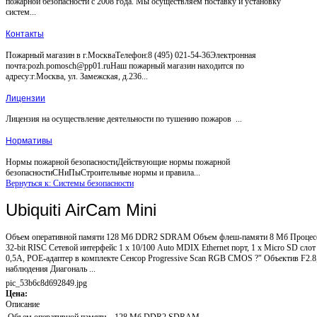
пожарной безопасности с 2008 года. Мы осуществляем поставку и установку
систем...
Контакты
Пожарный магазин в г.МоскваТелефон:8 (495) 021-54-36Электронная
почта:pozh.pomosch@pp01.ruНаш пожарный магазин находится по
адресу:г.Москва, ул. Замежская, д.236...
Лицензии
Лицензия на осуществление деятельности по тушению пожаров ...
Нормативы
Нормы пожарной безопасностиДействующие нормы пожарной
безопасностиСНиПыСтроительные нормы и правила...
Вернуться к: Системы безопасности
Ubiquiti AirCam Mini
Объем оперативной памяти 128 Mб DDR2 SDRAM Объем флеш-памяти 8 Мб Процес
32-bit RISC Сетевой интерфейс 1 х 10/100 Auto MDIX Ethernet порт, 1 х Micro SD сло
0,5А, POE-адаптер в комплекте Сенсор Progressive Scan RGB CMOS ?" Объектив F2.8
наблюдения Диагональ ...
pic_53b6c8d692849.jpg
Цена:
Описание
Объем оперативной памяти
128 Mб DDR2 SDRAM