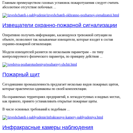
Главным преимуществом газовых установок пожаротушения следует считать
абсолютное отсутствие побочных ...
Извещатели охранно-пожарной сигнализации
Оперативно получить информацию, касающуюся тревожной ситуации на
объекте, позволяют так называемые извещатели, которые входят в состав
охранно-пожарной сигнализации.
Модели извещателей разнятся по нескольким параметрам – по типу
контролируемого физического параметра, по принципу действия ...
Пожарный щит
Сегодняшняя промышленность предлагает несколько видов пожарных щитов,
которые практически одинаковы по своей комплектации.
На охраняемых территориях предприятий, в легкодоступных и видных местах,
как правило, принято устанавливать открытые пожарные щиты.
В числе основных требований к подобным ...
Инфракрасные камеры наблюдения