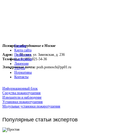
Пожарное оборудование в Москве
Главная
Карта сайта
Адрес:
г. Москва, ул. Замежская, д. 236
Прайс-лист
Телефоны:
О компании
8 (495) 021-54-36
Лицензии
Электронная почта:
pozh.pomosch@pp01.ru
Услуги
Нормативы
Контакты
Информационный блок
Средства пожаротушения
Извещатели и наблюдение
Установки пожаротушения
Модульные установки пожаротушения
Популярные
статьи экспертов