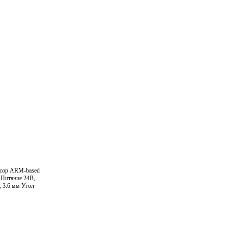
сор ARM-based
т Питание 24В,
, 3.6 мм Угол