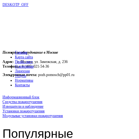
DESKOTP_OFF
Пожарное оборудование в Москве
Главная
Карта сайта
Адрес:
г. Москва, ул. Замежская, д. 236
Прайс-лист
Телефоны:
О компании
8 (495) 021-54-36
Лицензии
Электронная почта:
pozh.pomosch@pp01.ru
Услуги
Нормативы
Контакты
Информационный блок
Средства пожаротушения
Извещатели и наблюдение
Установки пожаротушения
Модульные установки пожаротушения
Популярные