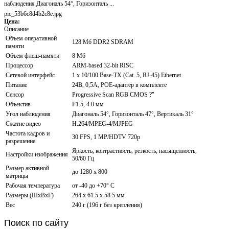
наблюдения Диагональ 54°, Горизонталь ...
pic_53b6c8d4b2c8e.jpg
Цена:
Описание
Объем оперативной
128 Мб DDR2 SDRAM
памяти
Объем флеш-памяти
8 Мб
Процессор
ARM-based 32-bit RISC
Сетевой интерфейс
1 x 10/100 Base-TX (Cat. 5, RJ-45) Ethernet
Питание
24В, 0,5А, POE-адаптер в комплекте
Сенсор
Progressive Scan RGB CMOS ?"
Объектив
F1.5, 4.0 мм
Угол наблюдения
Диагональ 54°, Горизонталь 47°, Вертикаль 31°
Сжатие видео
H.264/MPEG-4/MJPEG
Частота кадров и
30 FPS, 1 MP/HDTV 720p
разрешение
Яркость, контрастность, резкость, насыщенность,
Настройки изображения
50/60 Гц
Размер активной
до 1280 x 800
матрицы
Рабочая температура
от -40 до +70° C
Размеры (ШxВxГ)
264 x 61.5 x 58.5 мм
Вес
240 г (196 г без крепления)
Поиск
по сайту