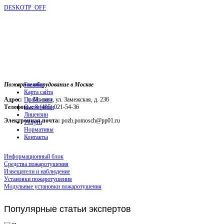
DESKOTP_OFF
Пожарное оборудование в Москве
Главная
Карта сайта
Адрес:
г. Москва, ул. Замежская, д. 236
Прайс-лист
Телефоны:
О компании
8 (495) 021-54-36
Лицензии
Электронная почта:
pozh.pomosch@pp01.ru
Услуги
Нормативы
Контакты
Информационный блок
Средства пожаротушения
Извещатели и наблюдение
Установки пожаротушения
Модульные установки пожаротушения
Популярные
статьи экспертов