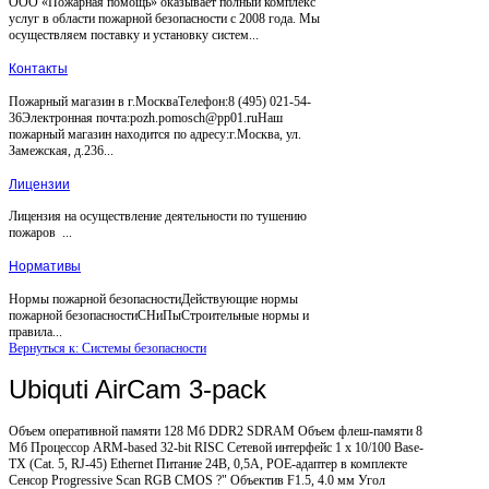
ООО «Пожарная помощь» оказывает полный комплекс
услуг в области пожарной безопасности с 2008 года. Мы
осуществляем поставку и установку систем...
Контакты
Пожарный магазин в г.МоскваТелефон:8 (495) 021-54-
36Электронная почта:pozh.pomosch@pp01.ruНаш
пожарный магазин находится по адресу:г.Москва, ул.
Замежская, д.236...
Лицензии
Лицензия на осуществление деятельности по тушению
пожаров ...
Нормативы
Нормы пожарной безопасностиДействующие нормы
пожарной безопасностиСНиПыСтроительные нормы и
правила...
Вернуться к: Системы безопасности
Ubiquti AirCam 3-pack
Объем оперативной памяти 128 Мб DDR2 SDRAM Объем флеш-памяти 8
Мб Процессор ARM-based 32-bit RISC Сетевой интерфейс 1 x 10/100 Base-
TX (Cat. 5, RJ-45) Ethernet Питание 24В, 0,5А, POE-адаптер в комплекте
Сенсор Progressive Scan RGB CMOS ?" Объектив F1.5, 4.0 мм Угол