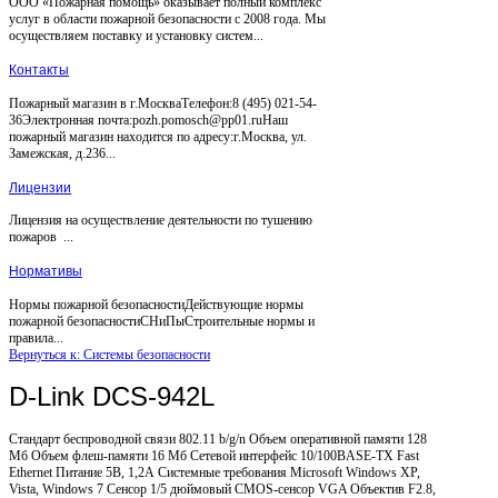
ООО «Пожарная помощь» оказывает полный комплекс
услуг в области пожарной безопасности с 2008 года. Мы
осуществляем поставку и установку систем...
Контакты
Пожарный магазин в г.МоскваТелефон:8 (495) 021-54-
36Электронная почта:pozh.pomosch@pp01.ruНаш
пожарный магазин находится по адресу:г.Москва, ул.
Замежская, д.236...
Лицензии
Лицензия на осуществление деятельности по тушению
пожаров ...
Нормативы
Нормы пожарной безопасностиДействующие нормы
пожарной безопасностиСНиПыСтроительные нормы и
правила...
Вернуться к: Системы безопасности
D-Link DCS-942L
Стандарт беспроводной связи 802.11 b/g/n Объем оперативной памяти 128
Mб Объем флеш-памяти 16 Мб Сетевой интерфейс 10/100BASE-TX Fast
Ethernet Питание 5В, 1,2А Системные требования Microsoft Windows XP,
Vista, Windows 7 Сенсор 1/5 дюймовый CMOS-сенсор VGA Объектив F2.8,