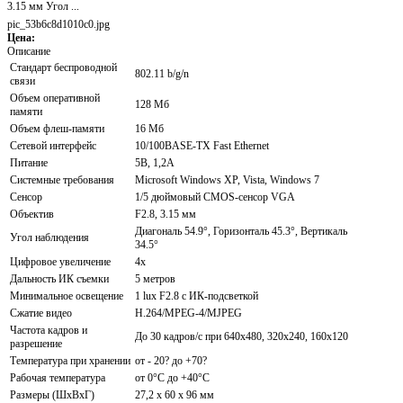
3.15 мм Угол ...
pic_53b6c8d1010c0.jpg
Цена:
Описание
Стандарт беспроводной
802.11 b/g/n
связи
Объем оперативной
128 Mб
памяти
Объем флеш-памяти
16 Мб
Сетевой интерфейс
10/100BASE-TX Fast Ethernet
Питание
5В, 1,2А
Системные требования
Microsoft Windows XP, Vista, Windows 7
Сенсор
1/5 дюймовый CMOS-сенсор VGA
Объектив
F2.8, 3.15 мм
Диагональ 54.9°, Горизонталь 45.3°, Вертикаль
Угол наблюдения
34.5°
Цифровое увеличение
4x
Дальность ИК съемки
5 метров
Минимальное освещение
1 lux F2.8 с ИК-подсветкой
Сжатие видео
H.264/MPEG-4/MJPEG
Частота кадров и
До 30 кадров/с при 640x480, 320x240, 160x120
разрешение
Температура при хранении
от - 20? до +70?
Рабочая температура
от 0°C до +40°C
Размеры (ШxВxГ)
27,2 x 60 x 96 мм