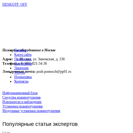
DESKOTP_OFF
Пожарное оборудование в Москве
Главная
Карта сайта
Адрес:
г. Москва, ул. Замежская, д. 236
Прайс-лист
Телефоны:
О компании
8 (495) 021-54-36
Лицензии
Электронная почта:
pozh.pomosch@pp01.ru
Услуги
Нормативы
Контакты
Информационный блок
Средства пожаротушения
Извещатели и наблюдение
Установки пожаротушения
Модульные установки пожаротушения
Популярные
статьи экспертов