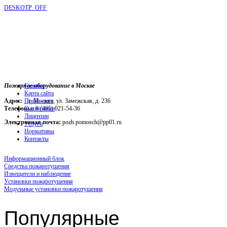
DESKOTP_OFF
Пожарное оборудование в Москве
Главная
Карта сайта
Адрес:
г. Москва, ул. Замежская, д. 236
Прайс-лист
Телефоны:
О компании
8 (495) 021-54-36
Лицензии
Электронная почта:
pozh.pomosch@pp01.ru
Услуги
Нормативы
Контакты
Информационный блок
Средства пожаротушения
Извещатели и наблюдение
Установки пожаротушения
Модульные установки пожаротушения
Популярные