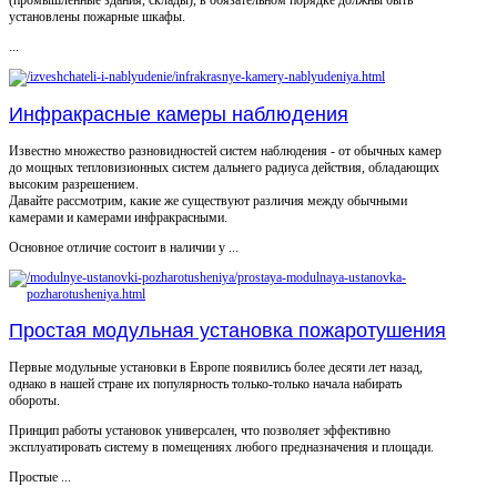
(промышленные здания, склады), в обязательном порядке должны быть
установлены пожарные шкафы.
...
Инфракрасные камеры наблюдения
Известно множество разновидностей систем наблюдения - от обычных камер
до мощных тепловизионных систем дальнего радиуса действия, обладающих
высоким разрешением.
Давайте рассмотрим, какие же существуют различия между обычными
камерами и камерами инфракрасными.
Основное отличие состоит в наличии у ...
Простая модульная установка пожаротушения
Первые модульные установки в Европе появились более десяти лет назад,
однако в нашей стране их популярность только-только начала набирать
обороты.
Принцип работы установок универсален, что позволяет эффективно
эксплуатировать систему в помещениях любого предназначения и площади.
Простые ...