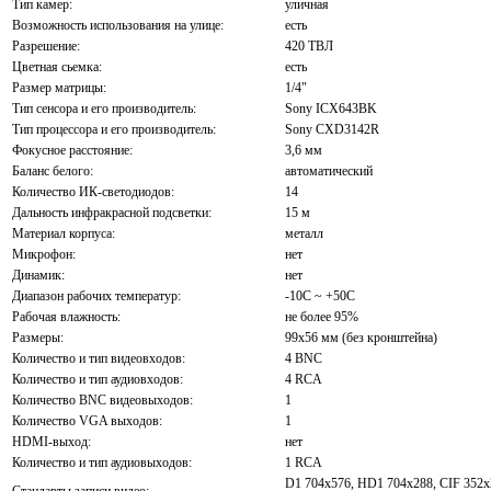
Тип камер:
уличная
Возможность использования на улице:
есть
Разрешение:
420 ТВЛ
Цветная сьемка:
есть
Размер матрицы:
1/4"
Тип сенсора и его производитель:
Sony ICX643BK
Тип процессора и его производитель:
Sony CXD3142R
Фокусное расстояние:
3,6 мм
Баланс белого:
автоматический
Количество ИК-светодиодов:
14
Дальность инфракрасной подсветки:
15 м
Материал корпуса:
металл
Микрофон:
нет
Динамик:
нет
Диапазон рабочих температур:
-10С ~ +50С
Рабочая влажность:
не более 95%
Размеры:
99х56 мм (без кронштейна)
Количество и тип видеовходов:
4 BNC
Количество и тип аудиовходов:
4 RCA
Количество BNC видеовыходов:
1
Количество VGA выходов:
1
HDMI-выход:
нет
Количество и тип аудиовыходов:
1 RCA
D1 704x576, HD1 704x288, CIF 352x
Стандарты записи видео: