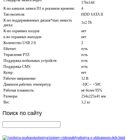
176x144
К-во каналов записи D1 в реальном времени:
4
Тип носителя:
HDD SATA II
К-во поддерживаемых дисков*max емкость
1x2 Tb
диска:
К-во охранных входов:
нет
к-во охранных выходов:
нет
Количество USB 2.0:
2
Ethernet:
есть
Управление PTZ:
есть
Поддержка мобильных устройств:
есть
Поддержка CMS:
есть
Кулер:
нет
Рабочее напряжение:
12 В
Диапазон рабочих температур:
-10С ~ +50С
Рабочая влажность:
не более 95%
Размеры:
254x225x41 мм
Вес:
1,2 кг
Поиск
по сайту