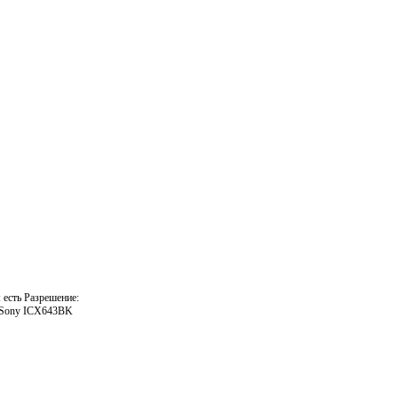
 есть Разрешение:
ь: Sony ICX643BK