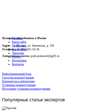
Пожарное оборудование в Москве
Главная
Карта сайта
Адрес:
г. Москва, ул. Замежская, д. 236
Прайс-лист
Телефоны:
О компании
8 (495) 021-54-36
Лицензии
Электронная почта:
pozh.pomosch@pp01.ru
Услуги
Нормативы
Контакты
Информационный блок
Средства пожаротушения
Извещатели и наблюдение
Установки пожаротушения
Модульные установки пожаротушения
Популярные
статьи экспертов