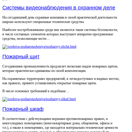
Системы видеонаблюдения в охранном деле
На сегодняшний день охранные компании в своей практической деятельности
широко используют специальные технические средства.
Наиболее востребованными среди них являются такие системы безопасности,
в числе составных элементов которых выступают аппаратно-программные
средства, позволяющие вести ...
Пожарный щит
Сегодняшняя промышленность предлагает несколько видов пожарных щитов,
которые практически одинаковы по своей комплектации.
На охраняемых территориях предприятий, в легкодоступных и видных местах,
как правило, принято устанавливать открытые пожарные щиты.
В числе основных требований к подобным ...
Пожарный шкаф
В соответствии с действующими нормами противопожарных правил, в
многолюдных помещениях (многоквартирные дома, общежития, офисы и
т.п.), а также в помещениях, где находятся материально-технические ценности