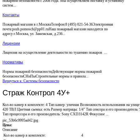
пожарной безопасности с 2008 года. Мы осуществляем поставку и установку
систем...
Контакты
Пожарный магазин в г.МоскваТелефон:8 (495) 021-54-36Электронная
почта:pozh.pomosch@pp01.ruНаш пожарный магазин находится по
адресу:г.Москва, ул. Замежская, д.236...
Лицензии
Лицензия на осуществление деятельности по тушению пожаров ...
Нормативы
Нормы пожарной безопасностиДействующие нормы пожарной
безопасностиСНиПыСтроительные нормы и правила...
Вернуться к: Системы безопасности
Страж Контрол 4У+
Кол-во камер в комплекте: 4 Тип камер: уличная Возможность использования на улице:
420 ТВЛ Цветная сьемка: есть Размер матрицы: 1/4" Тип сенсора и его производител
Тип процессора и его производитель: Sony CXD3142R Фокусное ...
pic_53b6c9995ad42.jpg
Цена:
Описание
Кол-во камер в комплекте:
4