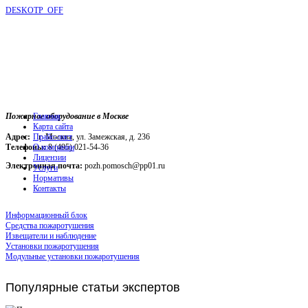
DESKOTP_OFF
Пожарное оборудование в Москве
Главная
Карта сайта
Адрес:
г. Москва, ул. Замежская, д. 236
Прайс-лист
Телефоны:
О компании
8 (495) 021-54-36
Лицензии
Электронная почта:
pozh.pomosch@pp01.ru
Услуги
Нормативы
Контакты
Информационный блок
Средства пожаротушения
Извещатели и наблюдение
Установки пожаротушения
Модульные установки пожаротушения
Популярные
статьи экспертов