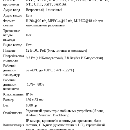
протоколы
NTP, UPnP, 3GPP, SAMBA
Аудио вход
Встроенный, 1 линейный
Аудио выход
Есть
Формат
H.264@20 к/с, MPEG-4@12 к/с, MJPEG@18 к/с при
сжатия
максимальном разрешении
Тревожные
входы/
Нет
выходы
Видео выход
Есть
Питание
12 В DC, PoE (блок питания в комплекте)
Потребляемая
9.5 Вт (с ИК-подсветкой), 7.8 Вт (без ИК-подсветки)
мощность
Рабочий
диапазон
от -40°C до +60°C ( -4°F~122°F)
температур
Рабочий
диапазон
-10%~ -80%
влажности
Класс защиты
IP 67
Размер
180 х 83 мм
Вес
1000 гр
Удаленный просмотр с мобильных устройств (iPhone,
Особенности
Android, Symbian, Blackberry)
IP-камера, кронштейн и винты для крепления, блок
Комплектация
питания, CD-диск (документация и ПО), гарантийный
талон, паспорт, упаковочная тара