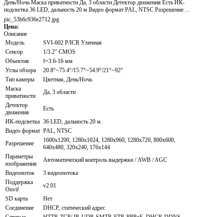
День/Ночь Маска приватности Да, 3 области Детектор движения Есть ИК-
подсветка 36 LED, дальность 20 м Видео формат PAL, NTSC Разрешение ...
pic_53b6c936e2712.jpg
Цена:
Описание
Модель
SVI-602 P/ICR Уличная
Сенсор
1/3.2" CMOS
Объектив
f=3.6-16 мм
Углы обзора
20.8°~75.4°/15.7°~54.9°/21°~92°
Тип камеры
Цветная, День/Ночь
Маска
Да, 3 области
приватности
Детектор
Есть
движения
ИК-подсветка
36 LED, дальность 20 м
Видео формат
PAL, NTSC
1600х1200, 1280х1024, 1280х960, 1280х720, 800х600,
Разрешение
640х480, 320х240, 176х144
Параметры
Автоматический контроль выдержки / AWB / AGC
изображения
Видеопоток
3 видеопотока
Поддержка
v2.01
Onvif
SD карта
Нет
Соединение
DHCP, статический адрес
Сетевые
HTTP, TCP/ IP, UDP, SMTP, FTP, PPPoE, DHCP, DDNS,