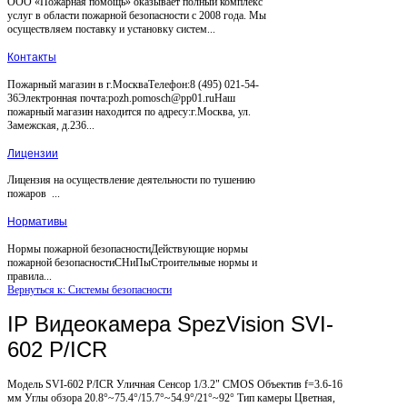
ООО «Пожарная помощь» оказывает полный комплекс
услуг в области пожарной безопасности с 2008 года. Мы
осуществляем поставку и установку систем...
Контакты
Пожарный магазин в г.МоскваТелефон:8 (495) 021-54-
36Электронная почта:pozh.pomosch@pp01.ruНаш
пожарный магазин находится по адресу:г.Москва, ул.
Замежская, д.236...
Лицензии
Лицензия на осуществление деятельности по тушению
пожаров ...
Нормативы
Нормы пожарной безопасностиДействующие нормы
пожарной безопасностиСНиПыСтроительные нормы и
правила...
Вернуться к: Системы безопасности
IP Видеокамера SpezVision SVI-
602 P/ICR
Модель SVI-602 P/ICR Уличная Сенсор 1/3.2" CMOS Объектив f=3.6-16
мм Углы обзора 20.8°~75.4°/15.7°~54.9°/21°~92° Тип камеры Цветная,