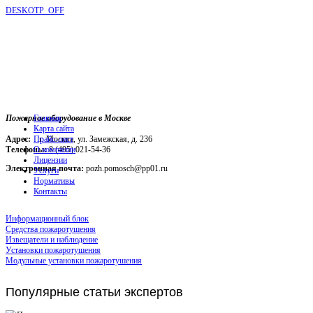
DESKOTP_OFF
Пожарное оборудование в Москве
Главная
Карта сайта
Адрес:
г. Москва, ул. Замежская, д. 236
Прайс-лист
Телефоны:
О компании
8 (495) 021-54-36
Лицензии
Электронная почта:
pozh.pomosch@pp01.ru
Услуги
Нормативы
Контакты
Информационный блок
Средства пожаротушения
Извещатели и наблюдение
Установки пожаротушения
Модульные установки пожаротушения
Популярные
статьи экспертов