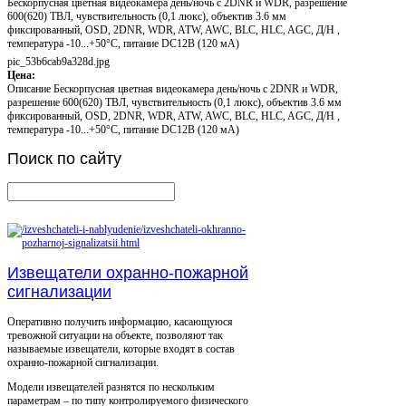
Бескорпусная цветная видеокамера день/ночь с 2DNR и WDR, разрешение
600(620) ТВЛ, чувствительность (0,1 люкс), объектив 3.6 мм
фиксированный, OSD, 2DNR, WDR, ATW, AWC, BLC, HLC, AGC, Д/Н ,
температура -10...+50°С, питание DC12В (120 мА)
pic_53b6cab9a328d.jpg
Цена:
Описание
Бескорпусная цветная видеокамера день/ночь с 2DNR и WDR,
разрешение 600(620) ТВЛ, чувствительность (0,1 люкс), объектив 3.6 мм
фиксированный, OSD, 2DNR, WDR, ATW, AWC, BLC, HLC, AGC, Д/Н ,
температура -10...+50°С, питание DC12В (120 мА)
Поиск
по сайту
Извещатели охранно-пожарной
сигнализации
Оперативно получить информацию, касающуюся
тревожной ситуации на объекте, позволяют так
называемые извещатели, которые входят в состав
охранно-пожарной сигнализации.
Модели извещателей разнятся по нескольким
параметрам – по типу контролируемого физического