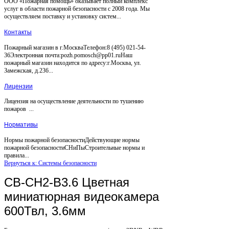
ООО «Пожарная помощь» оказывает полный комплекс
услуг в области пожарной безопасности с 2008 года. Мы
осуществляем поставку и установку систем...
Контакты
Пожарный магазин в г.МоскваТелефон:8 (495) 021-54-
36Электронная почта:pozh.pomosch@pp01.ruНаш
пожарный магазин находится по адресу:г.Москва, ул.
Замежская, д.236...
Лицензии
Лицензия на осуществление деятельности по тушению
пожаров ...
Нормативы
Нормы пожарной безопасностиДействующие нормы
пожарной безопасностиСНиПыСтроительные нормы и
правила...
Вернуться к: Системы безопасности
CB-CH2-B3.6 Цветная
миниатюрная видеокамера
600Твл, 3.6мм