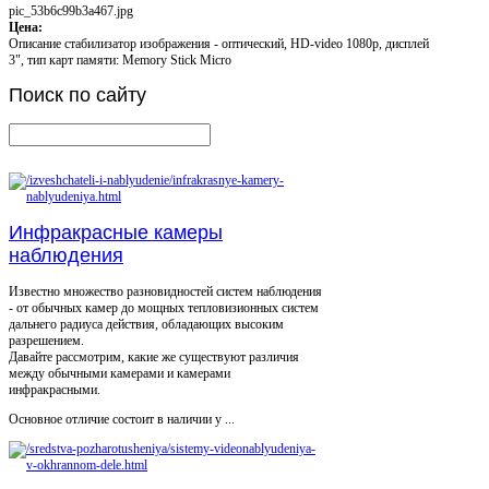
pic_53b6c99b3a467.jpg
Цена:
Описание
стабилизатор изображения - оптический, HD-video 1080p, дисплей
3", тип карт памяти: Memory Stick Micro
Поиск
по сайту
Инфракрасные камеры
наблюдения
Известно множество разновидностей систем наблюдения
- от обычных камер до мощных тепловизионных систем
дальнего радиуса действия, обладающих высоким
разрешением.
Давайте рассмотрим, какие же существуют различия
между обычными камерами и камерами
инфракрасными.
Основное отличие состоит в наличии у ...