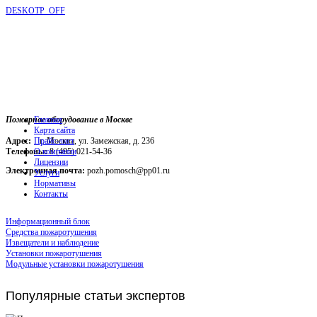
DESKOTP_OFF
Пожарное оборудование в Москве
Главная
Карта сайта
Адрес:
г. Москва, ул. Замежская, д. 236
Прайс-лист
Телефоны:
О компании
8 (495) 021-54-36
Лицензии
Электронная почта:
pozh.pomosch@pp01.ru
Услуги
Нормативы
Контакты
Информационный блок
Средства пожаротушения
Извещатели и наблюдение
Установки пожаротушения
Модульные установки пожаротушения
Популярные
статьи экспертов