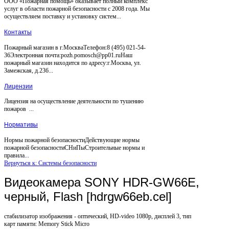
ООО «Пожарная помощь» оказывает полный комплекс
услуг в области пожарной безопасности с 2008 года. Мы
осуществляем поставку и установку систем...
Контакты
Пожарный магазин в г.МоскваТелефон:8 (495) 021-54-
36Электронная почта:pozh.pomosch@pp01.ruНаш
пожарный магазин находится по адресу:г.Москва, ул.
Замежская, д.236...
Лицензии
Лицензия на осуществление деятельности по тушению
пожаров ...
Нормативы
Нормы пожарной безопасностиДействующие нормы
пожарной безопасностиСНиПыСтроительные нормы и
правила...
Вернуться к: Системы безопасности
Видеокамера SONY HDR-GW66E,
черный, Flash [hdrgw66eb.cel]
стабилизатор изображения - оптический, HD-video 1080p, дисплей 3, тип
карт памяти: Memory Stick Micro