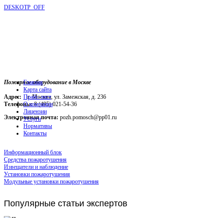
DESKOTP_OFF
Пожарное оборудование в Москве
Главная
Карта сайта
Адрес:
г. Москва, ул. Замежская, д. 236
Прайс-лист
Телефоны:
О компании
8 (495) 021-54-36
Лицензии
Электронная почта:
pozh.pomosch@pp01.ru
Услуги
Нормативы
Контакты
Информационный блок
Средства пожаротушения
Извещатели и наблюдение
Установки пожаротушения
Модульные установки пожаротушения
Популярные
статьи экспертов