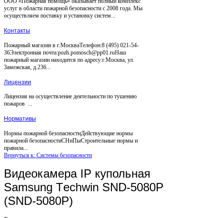
ООО «Пожарная помощь» оказывает полный комплекс
услуг в области пожарной безопасности с 2008 года. Мы
осуществляем поставку и установку систем...
Контакты
Пожарный магазин в г.МоскваТелефон:8 (495) 021-54-
36Электронная почта:pozh.pomosch@pp01.ruНаш
пожарный магазин находится по адресу:г.Москва, ул.
Замежская, д.236...
Лицензии
Лицензия на осуществление деятельности по тушению
пожаров ...
Нормативы
Нормы пожарной безопасностиДействующие нормы
пожарной безопасностиСНиПыСтроительные нормы и
правила...
Вернуться к: Системы безопасности
Видеокамера IP купольная
Samsung Tеchwin SND-5080P
(SND-5080P)