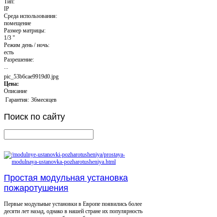
Тип:
IP
Среда использования:
помещение
Размер матрицы:
1/3 "
Режим день / ночь:
есть
Разрешение:
...
pic_53b6cae9919d0.jpg
Цена:
Описание
Гарантия:
36месяцев
Поиск
по сайту
Простая модульная установка
пожаротушения
Первые модульные установки в Европе появились более
десяти лет назад, однако в нашей стране их популярность