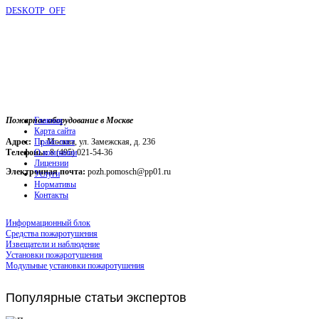
DESKOTP_OFF
Пожарное оборудование в Москве
Главная
Карта сайта
Адрес:
г. Москва, ул. Замежская, д. 236
Прайс-лист
Телефоны:
О компании
8 (495) 021-54-36
Лицензии
Электронная почта:
pozh.pomosch@pp01.ru
Услуги
Нормативы
Контакты
Информационный блок
Средства пожаротушения
Извещатели и наблюдение
Установки пожаротушения
Модульные установки пожаротушения
Популярные
статьи экспертов