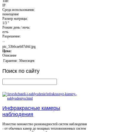
Тип:
IP
Среда использования:
помещение
Размер матрицы:
1/3 "
Режим день / ночь:
есть
Разрешение:
...
pic_53b6caeb87d4d.jpg
Цена:
Описание
Гарантия:
36месяцев
Поиск
по сайту
Инфракрасные камеры
наблюдения
Известно множество разновидностей систем наблюдения
- от обычных камер до мощных тепловизионных систем