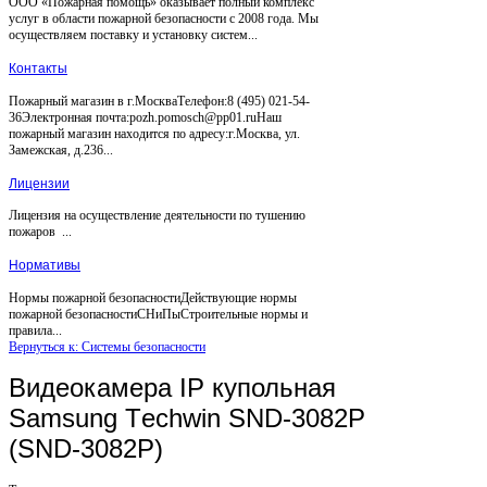
ООО «Пожарная помощь» оказывает полный комплекс
услуг в области пожарной безопасности с 2008 года. Мы
осуществляем поставку и установку систем...
Контакты
Пожарный магазин в г.МоскваТелефон:8 (495) 021-54-
36Электронная почта:pozh.pomosch@pp01.ruНаш
пожарный магазин находится по адресу:г.Москва, ул.
Замежская, д.236...
Лицензии
Лицензия на осуществление деятельности по тушению
пожаров ...
Нормативы
Нормы пожарной безопасностиДействующие нормы
пожарной безопасностиСНиПыСтроительные нормы и
правила...
Вернуться к: Системы безопасности
Видеокамера IP купольная
Samsung Tеchwin SND-3082P
(SND-3082P)