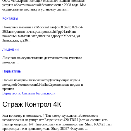
ООО «Пожарная помощь» оказывает полный комплекс
услуг в области пожарной безопасности с 2008 года. Мы
осуществляем поставку и установку систем...
Контакты
Пожарный магазин в г.МоскваТелефон:8 (495) 021-54-
36Электронная почта:pozh.pomosch@pp01.ruНаш
пожарный магазин находится по адресу:г.Москва, ул.
Замежская, д.236...
Лицензии
Лицензия на осуществление деятельности по тушению
пожаров ...
Нормативы
Нормы пожарной безопасностиДействующие нормы
пожарной безопасностиСНиПыСтроительные нормы и
правила...
Вернуться к: Системы безопасности
Страж Контрол 4К
Кол-во камер в комплекте: 4 Тип камер: купольная Возможность
использования на улице: нет Разрешение: 420 ТВЛ Цветная сьемка: есть
Размер матрицы: 1/4" Тип сенсора и его производитель: Sharp RJ2421 Тип
процессора и его производитель: Sharp 38627 Фокусное ...