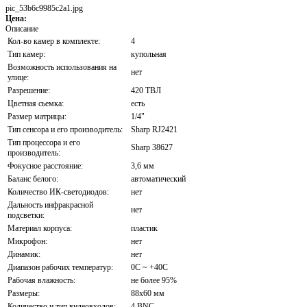
pic_53b6c9985c2a1.jpg
Цена:
Описание
Кол-во камер в комплекте:
4
Тип камер:
купольная
Возможность использования на
нет
улице:
Разрешение:
420 ТВЛ
Цветная сьемка:
есть
Размер матрицы:
1/4"
Тип сенсора и его производитель:
Sharp RJ2421
Тип процессора и его
Sharp 38627
производитель:
Фокусное расстояние:
3,6 мм
Баланс белого:
автоматический
Количество ИК-светодиодов:
нет
Дальность инфракрасной
нет
подсветки:
Материал корпуса:
пластик
Микрофон:
нет
Динамик:
нет
Диапазон рабочих температур:
0С ~ +40С
Рабочая влажность:
не более 95%
Размеры:
88х60 мм
Количество и тип видеовходов:
4 BNC