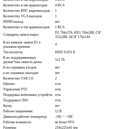
Количество и тип аудиовходов:
4 RCA
Количество BNC видеовыходов:
1
Количество VGA выходов:
1
HDMI-выход:
нет
Количество и тип аудиовыходов:
1 RCA
D1 704x576, HD1 704x288, CIF
Стандарты записи видео:
352x288, QCIF 176x144
К-во каналов записи D1 в
4
реальном времени:
Тип носителя:
HDD SATA II
К-во поддерживаемых
1x2 Tb
дисков*max емкость диска:
К-во охранных входов:
нет
к-во охранных выходов:
нет
Количество USB 2.0:
2
Ethernet:
есть
Управление PTZ:
есть
Поддержка мобильных устройств:
есть
Поддержка CMS:
есть
Кулер:
нет
Рабочее напряжение:
12 В
Диапазон рабочих температур:
-10С ~ +50С
Рабочая влажность:
не более 95%
Размеры:
254x225x41 мм