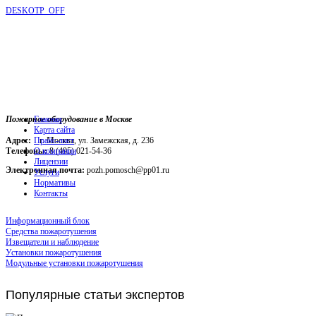
DESKOTP_OFF
Пожарное оборудование в Москве
Главная
Карта сайта
Адрес:
г. Москва, ул. Замежская, д. 236
Прайс-лист
Телефоны:
О компании
8 (495) 021-54-36
Лицензии
Электронная почта:
pozh.pomosch@pp01.ru
Услуги
Нормативы
Контакты
Информационный блок
Средства пожаротушения
Извещатели и наблюдение
Установки пожаротушения
Модульные установки пожаротушения
Популярные
статьи экспертов