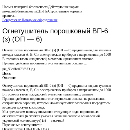
Нормы пожарной безопасностиДействующие нормы
пожарной безопасностиСНиПыСтроительные нормы и
правила...
Вернуться к: Пожарное оборудование
Огнетушитель порошковый ВП-6
(з) (ОП — 6)
Огнетушитель порошковый ВП-6 (з) (ОП — 6) предназначен для тушения
пожара классов А, В, С и электрических приборов с напряжением до 1000
В, горючих газов и жидкостей, металлов и различных сплавов.
Принцип действия порошкового огнетушителя основан ...
pic_53b6be078f653.jpg
Цена:
Описание
Огнетушитель порошковый ВП-6 (з) (ОП — 6) предназначен для тушения
пожара классов А, В, С и электрических приборов с напряжением до 1000
В, горючих газов и жидкостей, металлов и различных сплавов.
Принцип действия порошкового огнетушителя основан на распылении
специального порошка, который локализует очаг возгорания посредством
изоляции доступа кислорода.
Мы предлагаем вашему вниманию следующие виды порошковых
огнетушителей (в скобках указаны названия согласно обновленной
украинской номенклатуре) (з) — закачной
Переносные огнетушители:
Огнетушитель ОП-1 (ВП-1 (з) )