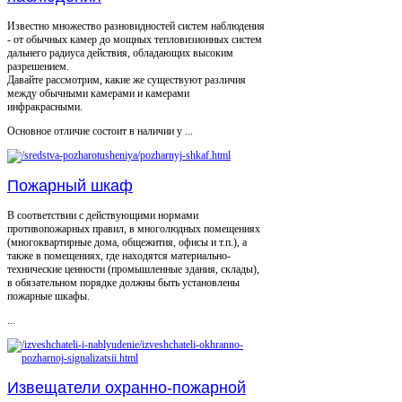
Известно множество разновидностей систем наблюдения
- от обычных камер до мощных тепловизионных систем
дальнего радиуса действия, обладающих высоким
разрешением.
Давайте рассмотрим, какие же существуют различия
между обычными камерами и камерами
инфракрасными.
Основное отличие состоит в наличии у ...
Пожарный шкаф
В соответствии с действующими нормами
противопожарных правил, в многолюдных помещениях
(многоквартирные дома, общежития, офисы и т.п.), а
также в помещениях, где находятся материально-
технические ценности (промышленные здания, склады),
в обязательном порядке должны быть установлены
пожарные шкафы.
...
Извещатели охранно-пожарной