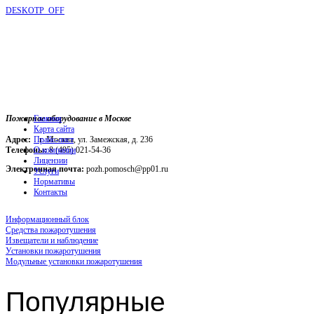
DESKOTP_OFF
Пожарное оборудование в Москве
Главная
Карта сайта
Адрес:
г. Москва, ул. Замежская, д. 236
Прайс-лист
Телефоны:
О компании
8 (495) 021-54-36
Лицензии
Электронная почта:
pozh.pomosch@pp01.ru
Услуги
Нормативы
Контакты
Информационный блок
Средства пожаротушения
Извещатели и наблюдение
Установки пожаротушения
Модульные установки пожаротушения
Популярные