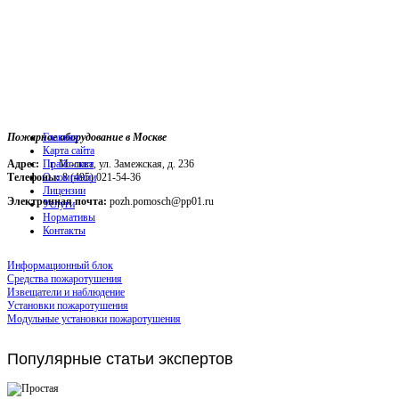
Пожарное оборудование в Москве
Главная
Карта сайта
Адрес:
г. Москва, ул. Замежская, д. 236
Прайс-лист
Телефоны:
О компании
8 (495) 021-54-36
Лицензии
Электронная почта:
pozh.pomosch@pp01.ru
Услуги
Нормативы
Контакты
Информационный блок
Средства пожаротушения
Извещатели и наблюдение
Установки пожаротушения
Модульные установки пожаротушения
Популярные
статьи экспертов