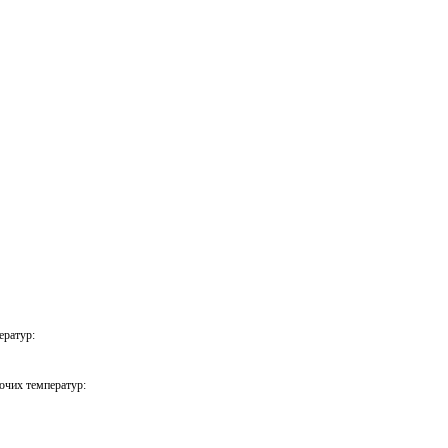
ератур:
чих температур: