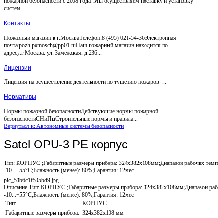
пожарной безопасности с 2008 года. Мы осуществляем поставку и установку
систем...
Контакты
Пожарный магазин в г.МоскваТелефон:8 (495) 021-54-36Электронная
почта:pozh.pomosch@pp01.ruНаш пожарный магазин находится по
адресу:г.Москва, ул. Замежская, д.236...
Лицензии
Лицензия на осуществление деятельности по тушению пожаров ...
Нормативы
Нормы пожарной безопасностиДействующие нормы пожарной
безопасностиСНиПыСтроительные нормы и правила...
Вернуться к: Автономные системы безопасности
Satel OPU-3 PE корпус
Тип: КОРПУС ;Габаритные размеры прибора: 324x382x108мм;Диапазон рабочих темп
-10...+55°С;Влажность (менее): 80%;Гарантия: 12мес
pic_53b6c1f505bd9.jpg
Описание
Тип: КОРПУС ;Габаритные размеры прибора: 324x382x108мм;Диапазон рабо
-10...+55°С;Влажность (менее): 80%;Гарантия: 12мес
Тип:
КОРПУС
Габаритные размеры прибора:
324x382x108 мм