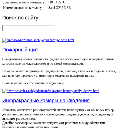
Диапазон рабочих температур:
-10...+55 °С
Наименование по каталогу:
Satel OPU-3 PE
Поиск
по сайту
Пожарный щит
Сегодняшняя промышленность предлагает несколько видов пожарных щитов,
которые практически одинаковы по своей комплектации.
На охраняемых территориях предприятий, в легкодоступных и видных местах,
как правило, принято устанавливать открытые пожарные щиты.
В числе основных требований к подобным ...
Инфракрасные камеры наблюдения
Известно множество разновидностей систем наблюдения - от обычных камер
до мощных тепловизионных систем дальнего радиуса действия, обладающих
высоким разрешением.
Давайте рассмотрим, какие же существуют различия между обычными
камерами и камерами инфракрасными.