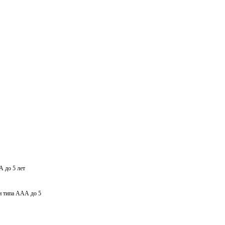
А до 5 лет
еи типа AAА до 5