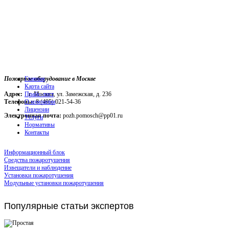
Пожарное оборудование в Москве
Главная
Карта сайта
Адрес:
г. Москва, ул. Замежская, д. 236
Прайс-лист
Телефоны:
О компании
8 (495) 021-54-36
Лицензии
Электронная почта:
pozh.pomosch@pp01.ru
Услуги
Нормативы
Контакты
Информационный блок
Средства пожаротушения
Извещатели и наблюдение
Установки пожаротушения
Модульные установки пожаротушения
Популярные
статьи экспертов