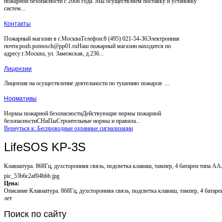
пожарной безопасности с 2008 года. Мы осуществляем поставку и установку
систем...
Контакты
Пожарный магазин в г.МоскваТелефон:8 (495) 021-54-36Электронная
почта:pozh.pomosch@pp01.ruНаш пожарный магазин находится по
адресу:г.Москва, ул. Замежская, д.236...
Лицензии
Лицензия на осуществление деятельности по тушению пожаров ...
Нормативы
Нормы пожарной безопасностиДействующие нормы пожарной
безопасностиСНиПыСтроительные нормы и правила...
Вернуться к: Беспроводные охранные сигнализации
LifeSOS KP-3S
Клавиатура. 868Гц, духсторонняя связь, подсветка клавиш, тампер, 4 батареи типа AA
pic_53b6c2af04bbb.jpg
Цена:
Описание
Клавиатура. 868Гц, духсторонняя связь, подсветка клавиш, тампер, 4 батар
лет
Поиск
по сайту