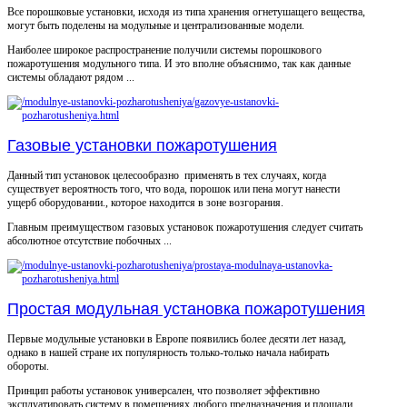
Все порошковые установки, исходя из типа хранения огнетушащего вещества,
могут быть поделены на модульные и централизованные модели.
Наиболее широкое распространение получили системы порошкового
пожаротушения модульного типа. И это вполне объяснимо, так как данные
системы обладают рядом ...
Газовые установки пожаротушения
Данный тип установок целесообразно применять в тех случаях, когда
существует вероятность того, что вода, порошок или пена могут нанести
ущерб оборудовании., которое находится в зоне возгорания.
Главным преимуществом газовых установок пожаротушения следует считать
абсолютное отсутствие побочных ...
Простая модульная установка пожаротушения
Первые модульные установки в Европе появились более десяти лет назад,
однако в нашей стране их популярность только-только начала набирать
обороты.
Принцип работы установок универсален, что позволяет эффективно
эксплуатировать систему в помещениях любого предназначения и площади.