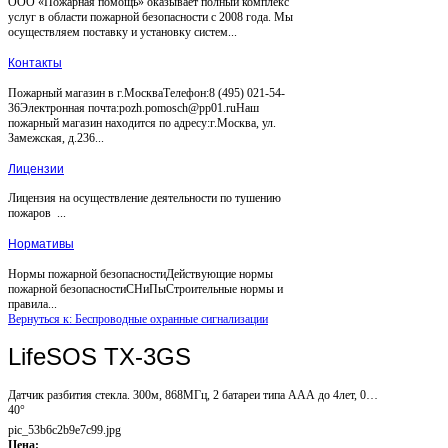
ООО «Пожарная помощь» оказывает полный комплекс
услуг в области пожарной безопасности с 2008 года. Мы
осуществляем поставку и установку систем...
Контакты
Пожарный магазин в г.МоскваТелефон:8 (495) 021-54-
36Электронная почта:pozh.pomosch@pp01.ruНаш
пожарный магазин находится по адресу:г.Москва, ул.
Замежская, д.236...
Лицензии
Лицензия на осуществление деятельности по тушению
пожаров ...
Нормативы
Нормы пожарной безопасностиДействующие нормы
пожарной безопасностиСНиПыСтроительные нормы и
правила...
Вернуться к: Беспроводные охранные сигнализации
LifeSOS TX-3GS
Датчик разбития стекла. 300м, 868MГц, 2 батареи типа AAА до 4лет, 0…
40°
pic_53b6c2b9e7c99.jpg
Цена: