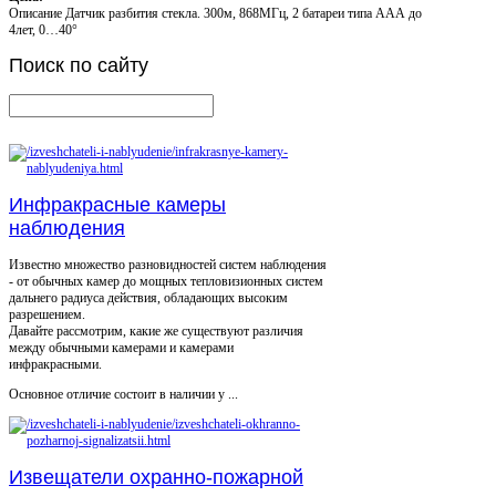
Описание
Датчик разбития стекла. 300м, 868MГц, 2 батареи типа AAА до
4лет, 0…40°
Поиск
по сайту
Инфракрасные камеры
наблюдения
Известно множество разновидностей систем наблюдения
- от обычных камер до мощных тепловизионных систем
дальнего радиуса действия, обладающих высоким
разрешением.
Давайте рассмотрим, какие же существуют различия
между обычными камерами и камерами
инфракрасными.
Основное отличие состоит в наличии у ...
Извещатели охранно-пожарной