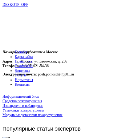
DESKOTP_OFF
Пожарное оборудование в Москве
Главная
Карта сайта
Адрес:
г. Москва, ул. Замежская, д. 236
Прайс-лист
Телефоны:
О компании
8 (495) 021-54-36
Лицензии
Электронная почта:
pozh.pomosch@pp01.ru
Услуги
Нормативы
Контакты
Информационный блок
Средства пожаротушения
Извещатели и наблюдение
Установки пожаротушения
Модульные установки пожаротушения
Популярные
статьи экспертов