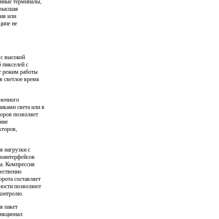
енные терминалы,
ивысшая
ния или
ципе не
с высокой
 пикселей с
ет режим работы
в светлое время
 ночного
иками света или в
боров позволяет
ние
кторов,
я нагрузки с
диоинтерфейсов
а. Компрессия
ественно
орота составляет
тности позволяют
контролю.
я пакет
ункционал