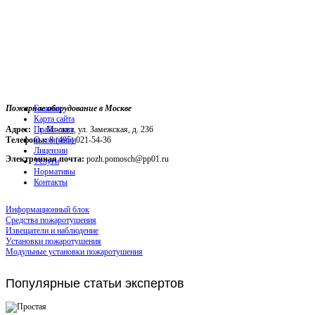
Пожарное оборудование в Москве
Главная
Карта сайта
Адрес:
г. Москва, ул. Замежская, д. 236
Прайс-лист
Телефоны:
О компании
8 (495) 021-54-36
Лицензии
Электронная почта:
pozh.pomosch@pp01.ru
Услуги
Нормативы
Контакты
Информационный блок
Средства пожаротушения
Извещатели и наблюдение
Установки пожаротушения
Модульные установки пожаротушения
Популярные
статьи экспертов