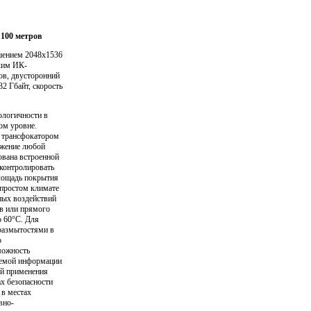
 100 метров
ешением 2048х1536
ским ИК-
ов, двусторонний
2 Гбайт, скорость
ологичности в
ом уровне.
 трансфокатором
ажение любой
вана встроенной
 контролировать
площадь покрытия
непростом климате
ных воздействий
ов или прямого
о 60°С. Для
размытостями в
о
можность
ваемой информации
ей применения
х безопасности
 в местах
вно-