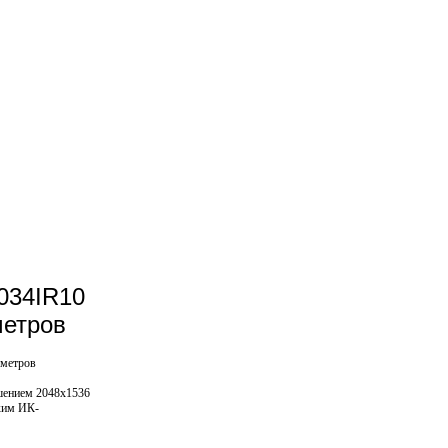
034IR10
метров
 метров
ешением 2048х1536
ским ИК-