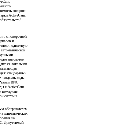
veCam,
ванного
оимость которого
марки ActiveCam,
обязательств!
и», с поворотной,
ериалов и
 нижнюю подвижную
 автоматической
окусными
рудована слотом
одиться локальная
дваивающая
дят: стандартный
ые входы/выходы
. Разъем BNC
ды к ActiveCam
и пожарные
ной системы
ым обогревателем
ю в климатических
ования на
0°С. Допустимый