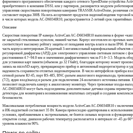
фирменного программного обеспечения каждого сетевого SpeedDome-устройства Acti
приобретенного в компании DSSL или у партнеров, расширяется модулем роботизиро
управления скоростными поворотными камерами TRASSIR ActiveDome, розничная ст
составляет порядка 300$. На весь ассортимент продуктов видеонаблюдения торговой 
в числе которых модель AC-D6034IR10, распространяется 2-летний срок гарантийных 
Описание
Скоростная поворотная IP-камера ActiveCam AC-D6034IR10 выполнена в форме «капл
не закрытой стеклянным куполом, нижней частью. Корпус изготовлен из прочных мат
соответствует высокому рейтигу защиты от попадания внутрь влаги и пыли IP66. В
часть корпуса интегрирован 20-кратный 3-мегапиксельный вариофокальный объектив с
регулировкой диафрагмы (АРД) для электронного управления световым потоком с ф
расстояниями 4.7~94.0 мм и значениями диафрагменного числа F1.6~3.5. Модель обо
для установки карт памяти (объемом до 32 Гбайт), благодаря которому может произв
запись на microSD-карту, превращающую прибор в автономный видеорегистратор и у
надежность сохранности отснятых видеоматериалов. В число интерфейсов прибора вхо
сетевой разъем RJ-45, порт RS-485, BNC-разъем аналогового видеовыхода, тревожн
(7/2), аудио вход/выход и разъем для подключения 24-вольтового источника питания
позволяет подключать камеру к аналоговому монитору. Через тревожные входы-выхо
AC-D6034IR10 могут быть подсоединены дополнительные датчики охраны периметра 
детекторы для мониторинга возникновения нештатных ситуаций и создания комплекс
безопасности.
Максимальная потребляемая мощность модели ActiveCam AC-D6034IR10 с включенн
и ИК-подсветкой составляет 35 Вт. Камера превосходно адаптирована к использовани
условиях, приближенным к экстремальным, не боится сильных морозов и функционир
открытом солце, диапазон рабочих температур располагается в интервале от -45 до 6
уровень влажности 90%.