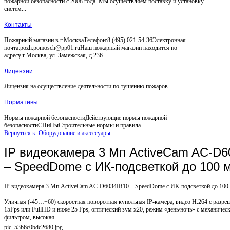
пожарной безопасности с 2008 года. Мы осуществляем поставку и установку
систем...
Контакты
Пожарный магазин в г.МоскваТелефон:8 (495) 021-54-36Электронная
почта:pozh.pomosch@pp01.ruНаш пожарный магазин находится по
адресу:г.Москва, ул. Замежская, д.236...
Лицензии
Лицензия на осуществление деятельности по тушению пожаров ...
Нормативы
Нормы пожарной безопасностиДействующие нормы пожарной
безопасностиСНиПыСтроительные нормы и правила...
Вернуться к: Оборудование и аксессуары
IP видеокамера 3 Mп ActiveCam AC-D6
– SpeedDome с ИК-подсветкой до 100 
IP видеокамера 3 Mп ActiveCam AC-D6034IR10 – SpeedDome с ИК-подсветкой до 100
Уличная (-45…+60) скоростная поворотная купольная IP-камера, видео H.264 с разр
15Fps или FullHD и ниже 25 Fps, оптический зум х20, режим «день/ночь» с механиче
фильтром, высокая ...
pic_53b6c0bdc2680.jpg