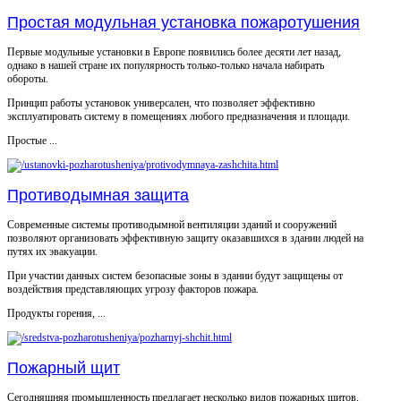
Простая модульная установка пожаротушения
Первые модульные установки в Европе появились более десяти лет назад,
однако в нашей стране их популярность только-только начала набирать
обороты.
Принцип работы установок универсален, что позволяет эффективно
эксплуатировать систему в помещениях любого предназначения и площади.
Простые ...
Противодымная защита
Современные системы противодымной вентиляции зданий и сооружений
позволяют организовать эффективную защиту оказавшихся в здании людей на
путях их эвакуации.
При участии данных систем безопасные зоны в здании будут защищены от
воздействия представляющих угрозу факторов пожара.
Продукты горения, ...
Пожарный щит
Сегодняшняя промышленность предлагает несколько видов пожарных щитов,