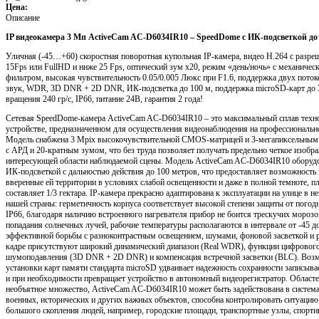
Цена:
Описание
IP видеокамера 3 Mп ActiveCam AC-D6034IR10 – SpeedDome с ИК-подсветкой до
Уличная (-45…+60) скоростная поворотная купольная IP-камера, видео H.264 с разр
15Fps или FullHD и ниже 25 Fps, оптический зум х20, режим «день/ночь» с механиче
фильтром, высокая чувствительность 0.05/0.005 Люкс при F1.6, поддержка двух поток
звук, WDR, 3D DNR + 2D DNR, ИК-подсветка до 100 м, поддержка microSD-карт до 3
вращения 240 гр/с, IP66, питание 24В, гарантия 2 года!
Сетевая SpeedDome-камера ActiveCam AC-D6034IR10 – это максимальный сплав техн
устройстве, предназначенном для осуществления видеонаблюдения на профессиональн
Модель снабжена 3 Mpix высокочувствительной CMOS-матрицей и 3-мегапиксельным
с АРД и 20-кратным зумом, что без труда позволяет получать предельно четкое изобр
интересующей области наблюдаемой сцены. Модель ActiveCam AC-D6034IR10 оборудо
ИК-подсветкой с дальностью действия до 100 метров, что предоставляет возможность
вверенные ей территории в условиях слабой освещенности и даже в полной темноте, 
составляет 1/3 гектара. IP-камера прекрасно адаптирована к эксплуатации на улице в 
нашей страны: герметичность корпуса соответствует высокой степени защиты от погод
IP66, благодаря наличию встроенного нагревателя прибор не боится трескучих мороз
попадания солнечных лучей, рабочие температуры располагаются в интервале от -45 д
эффективной борьбы с разноконтрастным освещением, шумами, фоновой засветкой и 
кадре присутствуют широкий динамический диапазон (Real WDR), функции цифровог
шумоподавления (3D DNR + 2D DNR) и компенсация встречной засветки (BLC). Воз
установки карт памяти стандарта microSD удваивает надежность сохранности записы
и при необходимости превращает устройство в автономный видеорегистратор. Област
необъятное множество, ActiveCam AC-D6034IR10 может быть задействована в система
военных, исторических и других важных объектов, способна контролировать ситуацию
большого скопления людей, например, городские площади, транспортные узлы, спорти