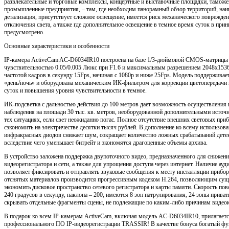
развлекательные и торговые комплексы, концертные и выставочные площадки, тамож
промышленные предприятия, – там, где необходим панорамный обзор территорий, на
детализация, присутствует сложное освещение, имеется риск механического поврежде
отключения света, а также где дополнительное освещение в темное время суток в прин
предусмотрено.
Основные характеристики и особенности
IP-камера ActiveCam AC-D6034IR10 построена на базе 1/3-дюймовой CMOS-матрицы 
чувствительностью 0.05/0.005 Люкс при F1.6 и максимальным разрешением 2048х1536
частотой кадров в секунду 15Fps, начиная с 1080p и ниже 25Fps. Модель поддержива
«день/ночь» и оборудована механическим ИК-фильтром для коррекции цветопередачи 
суток и повышения уровня чувствительности в темное.
ИК-подсветка с дальностью действия до 100 метров дает возможность осуществления
наблюдения на площади 30 тыс. кв. метров, необорудованной дополнительными источн
тех ситуациях, если свет неожиданно погас. Полное отсутствие внешних световых при
сэкономить на электричестве десятки тысяч рублей. В дополнение ко всему использова
инфракрасных диодов снижает шум, сокращает количество ложных срабатываний дете
вследствие чего уменьшает битрейт и экономятся драгоценные объемы архива.
В устройство заложена поддержка двупоточного видео, предназначенного для снижени
видеорегистратора и сети, а также для упрощения доступа через интернет. Наличие ау
позволяет фиксировать и отправлять звуковые сообщения к месту инсталляции прибор
отснятых материалов производится прогрессивным кодеком H.264, позволяющим сущ
экономить дисковое пространство сетевого регистратора и карты памяти. Скорость пов
240 градусов в секунду, наклона – 200, имеются 8 зон патрулирования, 24 зоны прива
скрывать отдельные фрагменты сцены, не подлежащие по каким-либо причинам видео
В подарок ко всем IP-камерам ActiveCam, включая модель AC-D6034IR10, прилагаетс
профессионального ПО IP-видеорегистрации TRASSIR! В качестве бонуса богатый ф