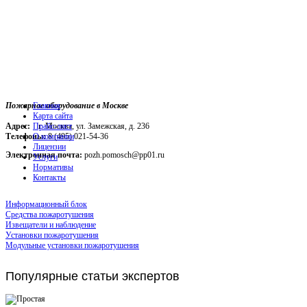
Пожарное оборудование в Москве
Главная
Карта сайта
Адрес:
г. Москва, ул. Замежская, д. 236
Прайс-лист
Телефоны:
О компании
8 (495) 021-54-36
Лицензии
Электронная почта:
pozh.pomosch@pp01.ru
Услуги
Нормативы
Контакты
Информационный блок
Средства пожаротушения
Извещатели и наблюдение
Установки пожаротушения
Модульные установки пожаротушения
Популярные
статьи экспертов