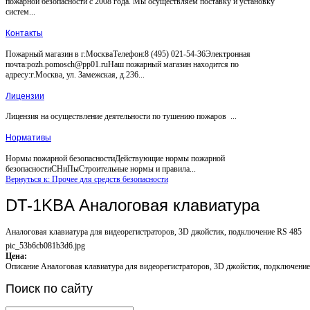
пожарной безопасности с 2008 года. Мы осуществляем поставку и установку
систем...
Контакты
Пожарный магазин в г.МоскваТелефон:8 (495) 021-54-36Электронная
почта:pozh.pomosch@pp01.ruНаш пожарный магазин находится по
адресу:г.Москва, ул. Замежская, д.236...
Лицензии
Лицензия на осуществление деятельности по тушению пожаров ...
Нормативы
Нормы пожарной безопасностиДействующие нормы пожарной
безопасностиСНиПыСтроительные нормы и правила...
Вернуться к: Прочее для средств безопасности
DT-1KBA Аналоговая клавиатура
Аналоговая клавиатура для видеорегистраторов, 3D джойстик, подключение RS 485
pic_53b6cb081b3d6.jpg
Цена:
Описание
Аналоговая клавиатура для видеорегистраторов, 3D джойстик, подключение
Поиск
по сайту