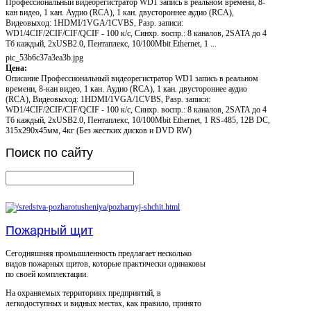
Профессиональный видеорегистратор WD1 запись в реальном времени, 8-
кан видео, 1 кан. Аудио (RCA), 1 кан. двустороннее аудио (RCA),
Видеовыход: 1HDMI/1VGA/1CVBS, Разр. записи:
WD1/4CIF/2CIF/CIF/QCIF - 100 к/с, Синхр. воспр.: 8 каналов, 2SATA до 4
Тб каждый, 2xUSB2.0, Пентаплекс, 10/100Mbit Ethernet, 1 ...
pic_53b6c37a3ea3b.jpg
Цена:
Описание
Профессиональный видеорегистратор WD1 запись в реальном
времени, 8-кан видео, 1 кан. Аудио (RCA), 1 кан. двустороннее аудио
(RCA), Видеовыход: 1HDMI/1VGA/1CVBS, Разр. записи:
WD1/4CIF/2CIF/CIF/QCIF - 100 к/с, Синхр. воспр.: 8 каналов, 2SATA до 4
Тб каждый, 2xUSB2.0, Пентаплекс, 10/100Mbit Ethernet, 1 RS-485, 12В DC,
315x290x45мм, 4кг (Без жестких дисков и DVD RW)
Поиск
по сайту
Пожарный щит
Сегодняшняя промышленность предлагает несколько
видов пожарных щитов, которые практически одинаковы
по своей комплектации.
На охраняемых территориях предприятий, в
легкодоступных и видных местах, как правило, принято