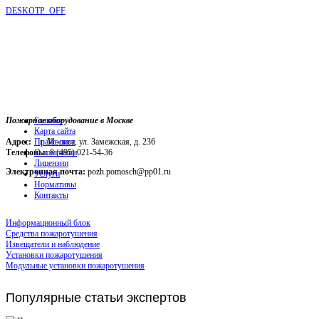
DESKOTP_OFF
Пожарное оборудование в Москве
Главная
Карта сайта
Адрес:
г. Москва, ул. Замежская, д. 236
Прайс-лист
Телефоны:
О компании
8 (495) 021-54-36
Лицензии
Электронная почта:
pozh.pomosch@pp01.ru
Услуги
Нормативы
Контакты
Информационный блок
Средства пожаротушения
Извещатели и наблюдение
Установки пожаротушения
Модульные установки пожаротушения
Популярные
статьи экспертов