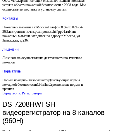
ООО «Пожарная помощь» оказывает полный комплекс
услуг в области пожарной безопасности с 2008 года. Мы
осуществляем поставку и установку систем...
Контакты
Пожарный магазин в г.МоскваТелефон:8 (495) 021-54-
36Электронная почта:pozh.pomosch@pp01.ruНаш
пожарный магазин находится по адресу:г.Москва, ул.
Замежская, д.236...
Лицензии
Лицензия на осуществление деятельности по тушению
пожаров ...
Нормативы
Нормы пожарной безопасностиДействующие нормы
пожарной безопасностиСНиПыСтроительные нормы и
правила...
Вернуться к: Регистраторы
DS-7208HWI-SH
видеорегистратор на 8 каналов
(960H)