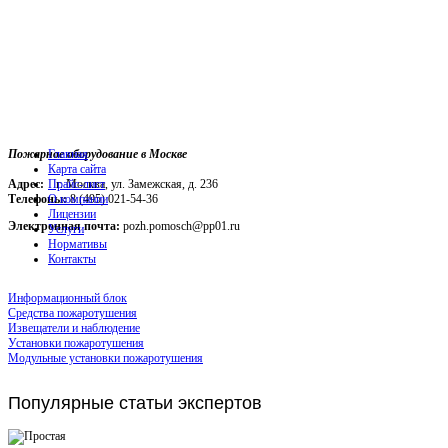
Пожарное оборудование в Москве
Главная
Карта сайта
Адрес:
г. Москва, ул. Замежская, д. 236
Прайс-лист
Телефоны:
О компании
8 (495) 021-54-36
Лицензии
Электронная почта:
pozh.pomosch@pp01.ru
Услуги
Нормативы
Контакты
Информационный блок
Средства пожаротушения
Извещатели и наблюдение
Установки пожаротушения
Модульные установки пожаротушения
Популярные
статьи экспертов