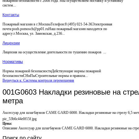
пожарной безопасности с 2008 года. Мы осуществляем поставку и установку
систем...
Контакты
Пожарный магазин в г.МоскваТелефон:8 (495) 021-54-36Электронная
почта:pozh.pomosch@pp01.ruНаш пожарный магазин находится по
адресу:г.Москва, ул. Замежская, д.236...
Лицензии
Лицензия на осуществление деятельности по тушению пожаров ...
Нормативы
Нормы пожарной безопасностиДействующие нормы пожарной
безопасностиСНиПыСтроительные нормы и правила...
Вернуться к: Системы контроля перемещения
001G0603 Накладки резиновые на стре
метра
Аксессуар для шлагбаумов CAME GARD 6000. Накладки резиновые на стрелу 6,5 мет
pic_53b6c44e0f15f.jpg
Цена:
Описание
Аксессуар для шлагбаумов CAME GARD 6000. Накладки резиновые на стрел
Поиск
по сайту