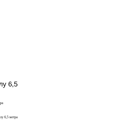
лу 6,5
ра
у 6,5 метра