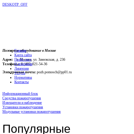
DESKOTP_OFF
Пожарное оборудование в Москве
Главная
Карта сайта
Адрес:
г. Москва, ул. Замежская, д. 236
Прайс-лист
Телефоны:
О компании
8 (495) 021-54-36
Лицензии
Электронная почта:
pozh.pomosch@pp01.ru
Услуги
Нормативы
Контакты
Информационный блок
Средства пожаротушения
Извещатели и наблюдение
Установки пожаротушения
Модульные установки пожаротушения
Популярные