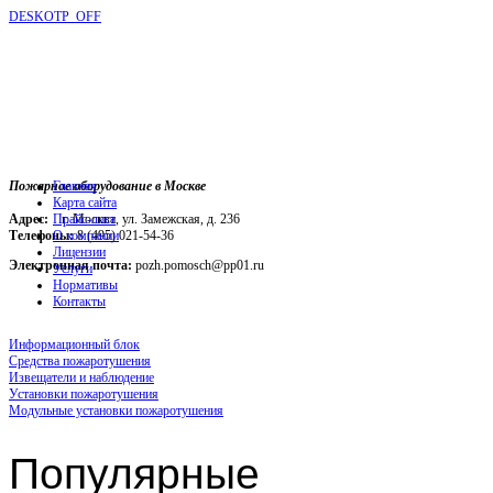
DESKOTP_OFF
Пожарное оборудование в Москве
Главная
Карта сайта
Адрес:
г. Москва, ул. Замежская, д. 236
Прайс-лист
Телефоны:
О компании
8 (495) 021-54-36
Лицензии
Электронная почта:
pozh.pomosch@pp01.ru
Услуги
Нормативы
Контакты
Информационный блок
Средства пожаротушения
Извещатели и наблюдение
Установки пожаротушения
Модульные установки пожаротушения
Популярные