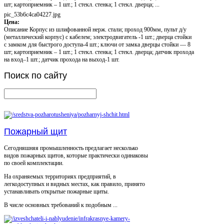
шт; картоприемник – 1 шт.; 1 стекл. стенка; 1 стекл. дверца; ...
pic_53b6c4ca04227.jpg
Цена:
Описание
Корпус из шлифованной нерж. стали; проход 900мм, пульт д/у
(металлический корпус) с кабелем; электродвигатель -1 шт.; дверца стойки
с замком для быстрого доступа-4 шт.; ключи от замка дверцы стойки — 8
шт; картоприемник – 1 шт.; 1 стекл. стенка; 1 стекл. дверца; датчик прохода
на вход–1 шт.; датчик прохода на выход-1 шт.
Поиск
по сайту
Пожарный щит
Сегодняшняя промышленность предлагает несколько
видов пожарных щитов, которые практически одинаковы
по своей комплектации.
На охраняемых территориях предприятий, в
легкодоступных и видных местах, как правило, принято
устанавливать открытые пожарные щиты.
В числе основных требований к подобным ...