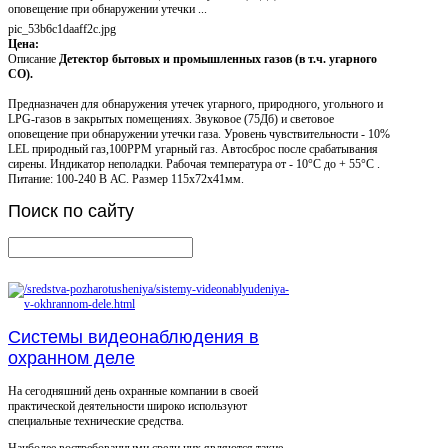
оповещение при обнаружении утечки ...
pic_53b6c1daaff2c.jpg
Цена:
Описание
Детектор бытовых и промышленных газов (в т.ч. угарного
СО).
Предназначен для обнаружения утечек угарного, природного, угольного и
LPG-газов в закрытых помещениях. Звуковое (75Дб) и световое
оповещение при обнаружении утечки газа. Уровень чувствительности - 10%
LEL природный газ,100PPM угарный газ. Автосброс после срабатывания
сирены. Индикатор неполадки. Рабочая температура от - 10°С до + 55°С .
Питание: 100-240 В АС. Размер 115х72х41мм.
Поиск
по сайту
Системы видеонаблюдения в
охранном деле
На сегодняшний день охранные компании в своей
практической деятельности широко используют
специальные технические средства.