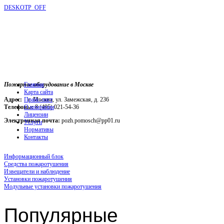
DESKOTP_OFF
Пожарное оборудование в Москве
Главная
Карта сайта
Адрес:
г. Москва, ул. Замежская, д. 236
Прайс-лист
Телефоны:
О компании
8 (495) 021-54-36
Лицензии
Электронная почта:
pozh.pomosch@pp01.ru
Услуги
Нормативы
Контакты
Информационный блок
Средства пожаротушения
Извещатели и наблюдение
Установки пожаротушения
Модульные установки пожаротушения
Популярные