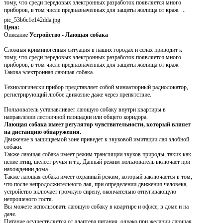
тому, что среди передовых электронных разработок появляется много
приборов, в том числе предназначенных для защиты жилища от краж. ...
pic_53b6c1e142dda.jpg
Цена:
Описание
Устройство - Лающая собака
Сложная криминогенная ситуация в наших городах и селах приводит к
тому, что среди передовых электронных разработок появляется много
приборов, в том числе предназначенных для защиты жилища от краж.
Такова электронная лающая собака.
Технологически прибор представляет собой миниатюрный радиолокатор,
регистрирующий любое движение даже через препятствие.
Пользователь устанавливает лающую собаку внутри квартиры в
направлении лестничной площадки или общего коридора.
Лающая собака имеет регулятор чувствительности, который влияет
на дистанцию обнаружения.
Движение в защищаемой зоне приведет к звуковой имитации лая злобной
собаки.
Также лающая собака имеет режим трансляции звуков природы, таких как
пение птиц, шелест ручья и т.д. Данный режим пользователь включает при
нахождении дома.
Также лающая собака имеет охранный режим, который заключается в том,
что после непродолжительного лая, при определении движения человека,
устройство включает громкую сирену, окончательно отпугивающую
непрошеного гостя.
Вы можете использовать лающую собаку в квартире и офисе, в доме и на
даче.
Питание осуществляется от адаптера питания, однако при желании лающая