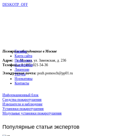
DESKOTP_OFF
Пожарное оборудование в Москве
Главная
Карта сайта
Адрес:
г. Москва, ул. Замежская, д. 236
Прайс-лист
Телефоны:
О компании
8 (495) 021-54-36
Лицензии
Электронная почта:
pozh.pomosch@pp01.ru
Услуги
Нормативы
Контакты
Информационный блок
Средства пожаротушения
Извещатели и наблюдение
Установки пожаротушения
Модульные установки пожаротушения
Популярные
статьи экспертов