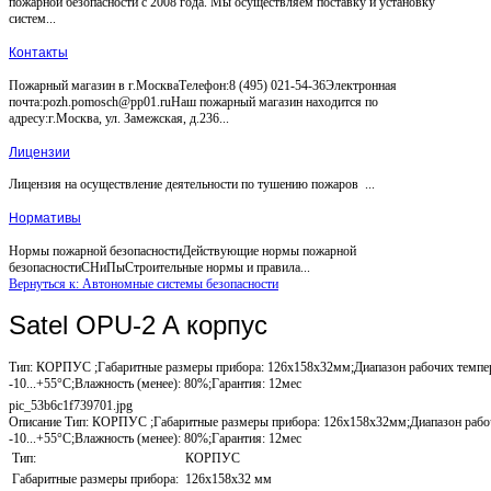
пожарной безопасности с 2008 года. Мы осуществляем поставку и установку
систем...
Контакты
Пожарный магазин в г.МоскваТелефон:8 (495) 021-54-36Электронная
почта:pozh.pomosch@pp01.ruНаш пожарный магазин находится по
адресу:г.Москва, ул. Замежская, д.236...
Лицензии
Лицензия на осуществление деятельности по тушению пожаров ...
Нормативы
Нормы пожарной безопасностиДействующие нормы пожарной
безопасностиСНиПыСтроительные нормы и правила...
Вернуться к: Автономные системы безопасности
Satel OPU-2 A корпус
Тип: КОРПУС ;Габаритные размеры прибора: 126x158x32мм;Диапазон рабочих темпе
-10...+55°С;Влажность (менее): 80%;Гарантия: 12мес
pic_53b6c1f739701.jpg
Описание
Тип: КОРПУС ;Габаритные размеры прибора: 126x158x32мм;Диапазон рабоч
-10...+55°С;Влажность (менее): 80%;Гарантия: 12мес
Тип:
КОРПУС
Габаритные размеры прибора:
126x158x32 мм