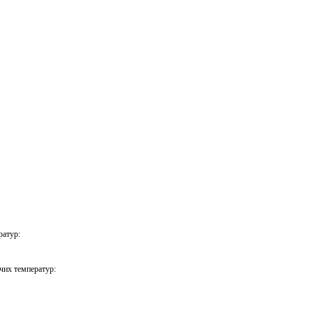
ратур:
их температур: