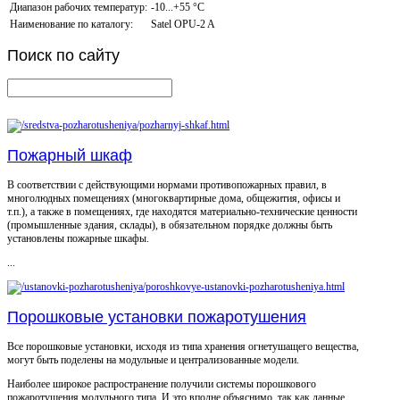
Диапазон рабочих температур:
-10...+55 °С
Наименование по каталогу:
Satel OPU-2 A
Поиск
по сайту
Пожарный шкаф
В соответствии с действующими нормами противопожарных правил, в
многолюдных помещениях (многоквартирные дома, общежития, офисы и
т.п.), а также в помещениях, где находятся материально-технические ценности
(промышленные здания, склады), в обязательном порядке должны быть
установлены пожарные шкафы.
...
Порошковые установки пожаротушения
Все порошковые установки, исходя из типа хранения огнетушащего вещества,
могут быть поделены на модульные и централизованные модели.
Наиболее широкое распространение получили системы порошкового
пожаротушения модульного типа. И это вполне объяснимо, так как данные