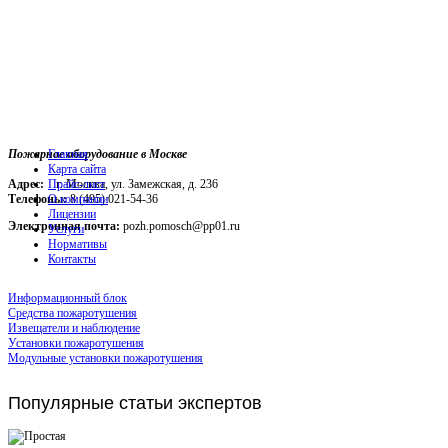
Пожарное оборудование в Москве
Главная
Карта сайта
Адрес:
г. Москва, ул. Замежская, д. 236
Прайс-лист
Телефоны:
О компании
8 (495) 021-54-36
Лицензии
Электронная почта:
pozh.pomosch@pp01.ru
Услуги
Нормативы
Контакты
Информационный блок
Средства пожаротушения
Извещатели и наблюдение
Установки пожаротушения
Модульные установки пожаротушения
Популярные
статьи экспертов