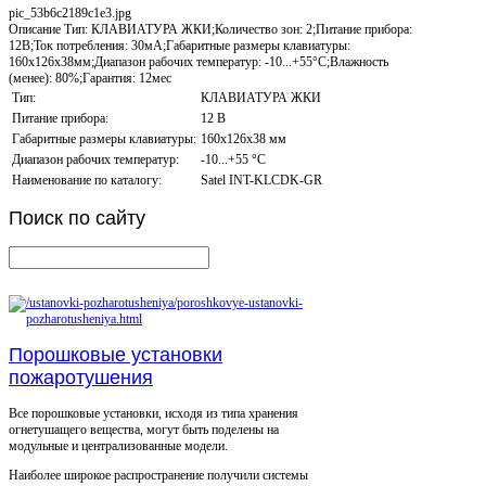
pic_53b6c2189c1e3.jpg
Описание
Тип: КЛАВИАТУРА ЖКИ;Количество зон: 2;Питание прибора:
12В;Ток потребления: 30мА;Габаритные размеры клавиатуры:
160x126x38мм;Диапазон рабочих температур: -10...+55°С;Влажность
(менее): 80%;Гарантия: 12мес
Тип:
КЛАВИАТУРА ЖКИ
Питание прибора:
12 В
Габаритные размеры клавиатуры:
160x126x38 мм
Диапазон рабочих температур:
-10...+55 °С
Наименование по каталогу:
Satel INT-KLCDK-GR
Поиск
по сайту
Порошковые установки
пожаротушения
Все порошковые установки, исходя из типа хранения
огнетушащего вещества, могут быть поделены на
модульные и централизованные модели.
Наиболее широкое распространение получили системы