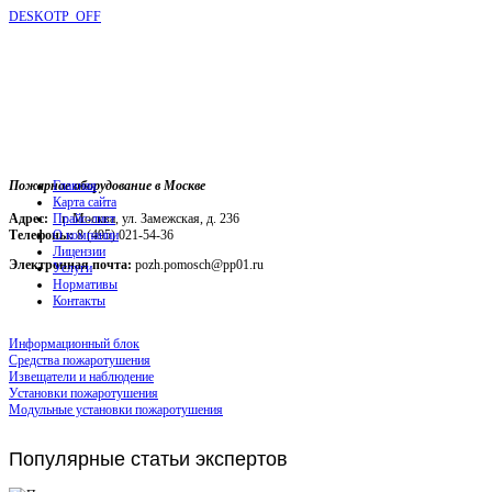
DESKOTP_OFF
Пожарное оборудование в Москве
Главная
Карта сайта
Адрес:
г. Москва, ул. Замежская, д. 236
Прайс-лист
Телефоны:
О компании
8 (495) 021-54-36
Лицензии
Электронная почта:
pozh.pomosch@pp01.ru
Услуги
Нормативы
Контакты
Информационный блок
Средства пожаротушения
Извещатели и наблюдение
Установки пожаротушения
Модульные установки пожаротушения
Популярные
статьи экспертов