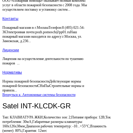
ООО «Пожарная помощь» оказывает полный комплекс
услуг в области пожарной безопасности с 2008 года. Мы
осуществляем поставку и установку систем...
Контакты
Пожарный магазин в г.МоскваТелефон:8 (495) 021-54-
36Электронная почта:pozh.pomosch@pp01.ruНаш
пожарный магазин находится по адресу:г.Москва, ул.
Замежская, д.236...
Лицензии
Лицензия на осуществление деятельности по тушению
пожаров ...
Нормативы
Нормы пожарной безопасностиДействующие нормы
пожарной безопасностиСНиПыСтроительные нормы и
правила...
Вернуться к: Автономные системы безопасности
Satel INT-KLCDK-GR
Тип: КЛАВИАТУРА ЖКИ;Количество зон: 2;Питание прибора: 12В;Ток
потребления: 30мА;Габаритные размеры клавиатуры:
160x126x38мм;Диапазон рабочих температур: -10...+55°С;Влажность
(менее): 80%;Гарантия: 12мес