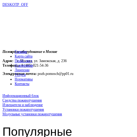
DESKOTP_OFF
Пожарное оборудование в Москве
Главная
Карта сайта
Адрес:
г. Москва, ул. Замежская, д. 236
Прайс-лист
Телефоны:
О компании
8 (495) 021-54-36
Лицензии
Электронная почта:
pozh.pomosch@pp01.ru
Услуги
Нормативы
Контакты
Информационный блок
Средства пожаротушения
Извещатели и наблюдение
Установки пожаротушения
Модульные установки пожаротушения
Популярные