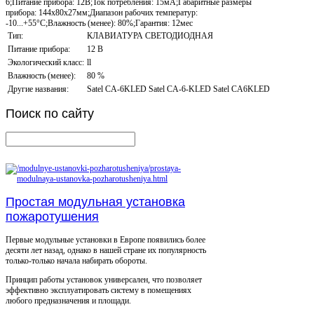
6;Питание прибора: 12В;Ток потребления: 15мА;Габаритные размеры
прибора: 144x80x27мм;Диапазон рабочих температур:
-10...+55°С;Влажность (менее): 80%;Гарантия: 12мес
Тип:
КЛАВИАТУРА СВЕТОДИОДНАЯ
Питание прибора:
12 В
Экологический класс:
ll
Влажность (менее):
80 %
Другие названия:
Satel CA-6KLED Satel CA-6-KLED Satel CA6KLED
Поиск
по сайту
Простая модульная установка
пожаротушения
Первые модульные установки в Европе появились более
десяти лет назад, однако в нашей стране их популярность
только-только начала набирать обороты.
Принцип работы установок универсален, что позволяет
эффективно эксплуатировать систему в помещениях
любого предназначения и площади.