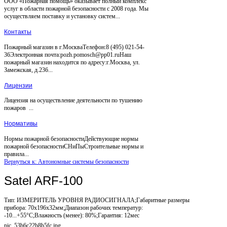
ООО «Пожарная помощь» оказывает полный комплекс
услуг в области пожарной безопасности с 2008 года. Мы
осуществляем поставку и установку систем...
Контакты
Пожарный магазин в г.МоскваТелефон:8 (495) 021-54-
36Электронная почта:pozh.pomosch@pp01.ruНаш
пожарный магазин находится по адресу:г.Москва, ул.
Замежская, д.236...
Лицензии
Лицензия на осуществление деятельности по тушению
пожаров ...
Нормативы
Нормы пожарной безопасностиДействующие нормы
пожарной безопасностиСНиПыСтроительные нормы и
правила...
Вернуться к: Автономные системы безопасности
Satel ARF-100
Тип: ИЗМЕРИТЕЛЬ УРОВНЯ РАДИОСИГНАЛА;Габаритные размеры
прибора: 70x196x32мм;Диапазон рабочих температур:
-10...+55°С;Влажность (менее): 80%;Гарантия: 12мес
pic_53b6c22b8b5fc.jpg