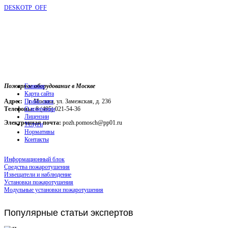
DESKOTP_OFF
Пожарное оборудование в Москве
Главная
Карта сайта
Адрес:
г. Москва, ул. Замежская, д. 236
Прайс-лист
Телефоны:
О компании
8 (495) 021-54-36
Лицензии
Электронная почта:
pozh.pomosch@pp01.ru
Услуги
Нормативы
Контакты
Информационный блок
Средства пожаротушения
Извещатели и наблюдение
Установки пожаротушения
Модульные установки пожаротушения
Популярные
статьи экспертов