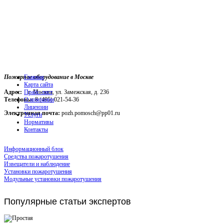
Пожарное оборудование в Москве
Главная
Карта сайта
Адрес:
г. Москва, ул. Замежская, д. 236
Прайс-лист
Телефоны:
О компании
8 (495) 021-54-36
Лицензии
Электронная почта:
pozh.pomosch@pp01.ru
Услуги
Нормативы
Контакты
Информационный блок
Средства пожаротушения
Извещатели и наблюдение
Установки пожаротушения
Модульные установки пожаротушения
Популярные
статьи экспертов