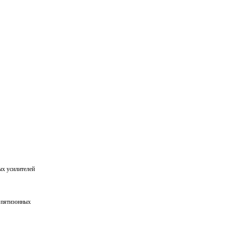
ых усилителей
я пятизонных