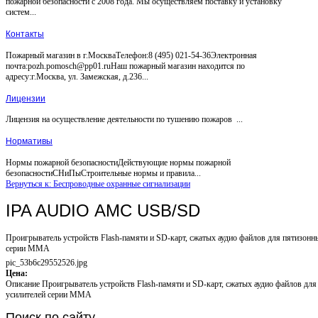
пожарной безопасности с 2008 года. Мы осуществляем поставку и установку
систем...
Контакты
Пожарный магазин в г.МоскваТелефон:8 (495) 021-54-36Электронная
почта:pozh.pomosch@pp01.ruНаш пожарный магазин находится по
адресу:г.Москва, ул. Замежская, д.236...
Лицензии
Лицензия на осуществление деятельности по тушению пожаров ...
Нормативы
Нормы пожарной безопасностиДействующие нормы пожарной
безопасностиСНиПыСтроительные нормы и правила...
Вернуться к: Беспроводные охранные сигнализации
IPA AUDIO АМС USB/SD
Проигрыватель устройств Flash-памяти и SD-карт, сжатых аудио файлов для пятизонн
серии MMA
pic_53b6c29552526.jpg
Цена:
Описание
Проигрыватель устройств Flash-памяти и SD-карт, сжатых аудио файлов дл
усилителей серии MMA
Поиск
по сайту