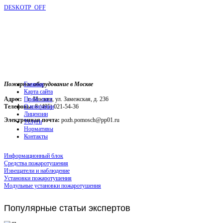
DESKOTP_OFF
Пожарное оборудование в Москве
Главная
Карта сайта
Адрес:
г. Москва, ул. Замежская, д. 236
Прайс-лист
Телефоны:
О компании
8 (495) 021-54-36
Лицензии
Электронная почта:
pozh.pomosch@pp01.ru
Услуги
Нормативы
Контакты
Информационный блок
Средства пожаротушения
Извещатели и наблюдение
Установки пожаротушения
Модульные установки пожаротушения
Популярные
статьи экспертов