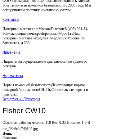
ООО «Пожарная помощь» оказывает полный комплекс
услуг в области пожарной безопасности с 2008 года. Мы
осуществляем поставку и установку систем...
Контакты
Пожарный магазин в г.МоскваТелефон:8 (495) 021-54-
36Электронная почта:pozh.pomosch@pp01.ruНаш
пожарный магазин находится по адресу:г.Москва, ул.
Замежская, д.236...
Лицензии
Лицензия на осуществление деятельности по тушению
пожаров ...
Нормативы
Нормы пожарной безопасностиДействующие нормы
пожарной безопасностиСНиПыСтроительные нормы и
правила...
Вернуться к: Детекторы
Fisher CW10
Основная рабочая частота: 110 Вес: 0.35 Питание: 1-9 В
pic_53b6c2c740105.jpg
Цена:
Описание