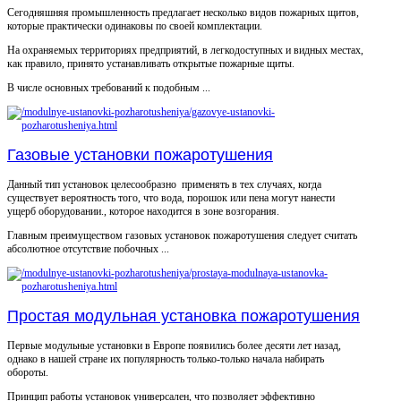
Сегодняшняя промышленность предлагает несколько видов пожарных щитов,
которые практически одинаковы по своей комплектации.
На охраняемых территориях предприятий, в легкодоступных и видных местах,
как правило, принято устанавливать открытые пожарные щиты.
В числе основных требований к подобным ...
Газовые установки пожаротушения
Данный тип установок целесообразно применять в тех случаях, когда
существует вероятность того, что вода, порошок или пена могут нанести
ущерб оборудовании., которое находится в зоне возгорания.
Главным преимуществом газовых установок пожаротушения следует считать
абсолютное отсутствие побочных ...
Простая модульная установка пожаротушения
Первые модульные установки в Европе появились более десяти лет назад,
однако в нашей стране их популярность только-только начала набирать
обороты.
Принцип работы установок универсален, что позволяет эффективно