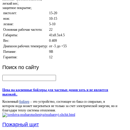
легкий вес;
защитное покрытие;
пистолет:
15-20
нож:
10-15
лезвие:
5-10
Основная рабочая частота:
22
Габариты:
41x8.5x4.5
Вес:
0.409
Диапазон рабочих температур:
от -5 до +55
Питание:
9В
Гарантия:
12
Поиск
по сайту
Цена на косвенные бойлеры для частных домов хоть и не является
высокой..
Косвенный
бойлер
– это устройство, состоящее из бака со спиралью, в
котором вода может нагреваться не только за счет электрической энергии, но и
благодаря теплу системы отопления.
Пожарный щит