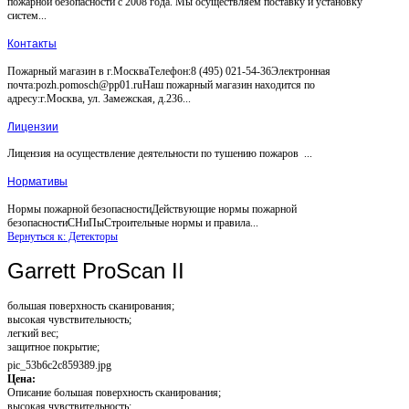
пожарной безопасности с 2008 года. Мы осуществляем поставку и установку
систем...
Контакты
Пожарный магазин в г.МоскваТелефон:8 (495) 021-54-36Электронная
почта:pozh.pomosch@pp01.ruНаш пожарный магазин находится по
адресу:г.Москва, ул. Замежская, д.236...
Лицензии
Лицензия на осуществление деятельности по тушению пожаров ...
Нормативы
Нормы пожарной безопасностиДействующие нормы пожарной
безопасностиСНиПыСтроительные нормы и правила...
Вернуться к: Детекторы
Garrett ProScan II
большая поверхность сканирования;
высокая чувствительность;
легкий вес;
защитное покрытие;
pic_53b6c2c859389.jpg
Цена:
Описание
большая поверхность сканирования;
высокая чувствительность;