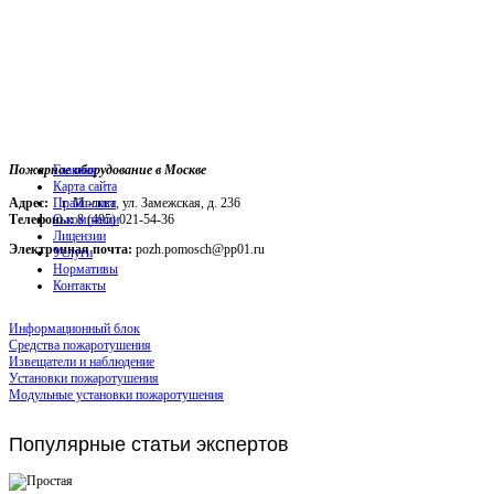
Пожарное оборудование в Москве
Главная
Карта сайта
Адрес:
г. Москва, ул. Замежская, д. 236
Прайс-лист
Телефоны:
О компании
8 (495) 021-54-36
Лицензии
Электронная почта:
pozh.pomosch@pp01.ru
Услуги
Нормативы
Контакты
Информационный блок
Средства пожаротушения
Извещатели и наблюдение
Установки пожаротушения
Модульные установки пожаротушения
Популярные
статьи экспертов