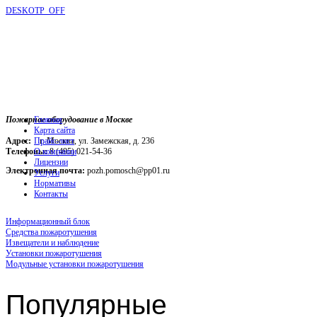
DESKOTP_OFF
Пожарное оборудование в Москве
Главная
Карта сайта
Адрес:
г. Москва, ул. Замежская, д. 236
Прайс-лист
Телефоны:
О компании
8 (495) 021-54-36
Лицензии
Электронная почта:
pozh.pomosch@pp01.ru
Услуги
Нормативы
Контакты
Информационный блок
Средства пожаротушения
Извещатели и наблюдение
Установки пожаротушения
Модульные установки пожаротушения
Популярные