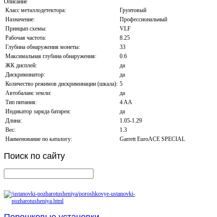
Описание
Класс металлодетектора:
Грунтовый
Назначение:
Профессиональный
Принцып схемы:
VLF
Рабочая частота:
8.25
Глубина обнаружения монеты:
33
Максимальная глубина обнаружения:
0.6
ЖК дисплей:
да
Дискриминатор:
да
Количество режимов дискриминации (шкала):
5
Автобаланс земли:
да
Тип питания:
4 AA
Индикатор заряда батареи:
да
Длина:
1.05-1.29
Вес:
1.3
Наименование по каталогу:
Garrett EuroACE SPECIAL
Поиск
по сайту