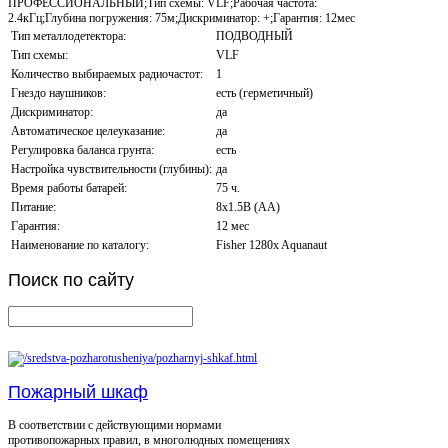
ПРОФЕССИОНАЛЬНЫЙ;Тип схемы: VLF;Рабочая частота:
2.4кГц;Глубина погружения: 75м;Дискриминатор: +;Гарантия: 12мес
Тип металлодетектора:
ПОДВОДНЫЙ
Тип схемы:
VLF
Количество выбираемых радиочастот:
1
Гнездо наушников:
есть (герметичный)
Дискриминатор:
да
Автоматическое целеуказание:
да
Регулировка баланса грунта:
есть
Настройка чувствительности (глубины):
да
Время работы батарей:
75 ч.
Питание:
8x1.5В (AA)
Гарантия:
12 мес
Наименование по каталогу:
Fisher 1280x Aquanaut
Поиск
по сайту
Пожарный шкаф
В соответствии с действующими нормами
противопожарных правил, в многолюдных помещениях