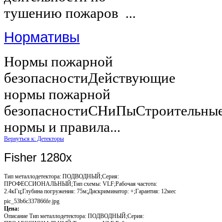
тушению пожаров ...
Нормативы
Нормы пожарной
безопасностиДействующие
нормы пожарной
безопасностиСНиПыСтроительны
нормы и правила...
Вернуться к: Детекторы
Fisher 1280x
Тип металлодетектора: ПОДВОДНЫЙ;Серия:
ПРОФЕССИОНАЛЬНЫЙ;Тип схемы: VLF;Рабочая частота:
2.4кГц;Глубина погружения: 75м;Дискриминатор: +;Гарантия: 12мес
pic_53b6c337866fe.jpg
Цена:
Описание
Тип металлодетектора: ПОДВОДНЫЙ;Серия: