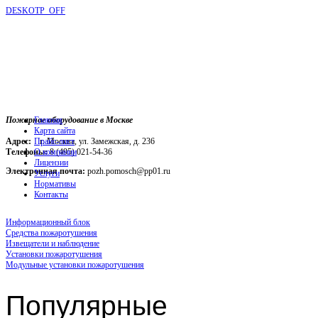
DESKOTP_OFF
Пожарное оборудование в Москве
Главная
Карта сайта
Адрес:
г. Москва, ул. Замежская, д. 236
Прайс-лист
Телефоны:
О компании
8 (495) 021-54-36
Лицензии
Электронная почта:
pozh.pomosch@pp01.ru
Услуги
Нормативы
Контакты
Информационный блок
Средства пожаротушения
Извещатели и наблюдение
Установки пожаротушения
Модульные установки пожаротушения
Популярные