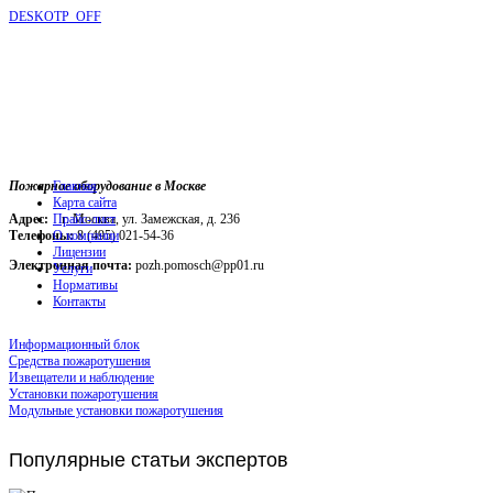
DESKOTP_OFF
Пожарное оборудование в Москве
Главная
Карта сайта
Адрес:
г. Москва, ул. Замежская, д. 236
Прайс-лист
Телефоны:
О компании
8 (495) 021-54-36
Лицензии
Электронная почта:
pozh.pomosch@pp01.ru
Услуги
Нормативы
Контакты
Информационный блок
Средства пожаротушения
Извещатели и наблюдение
Установки пожаротушения
Модульные установки пожаротушения
Популярные
статьи экспертов