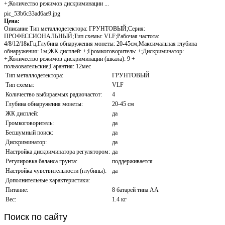
+;Количество режимов дискриминации ...
pic_53b6c33ad6ae9.jpg
Цена:
Описание
Тип металлодетектора: ГРУНТОВЫЙ;Серия:
ПРОФЕССИОНАЛЬНЫЙ;Тип схемы: VLF;Рабочая частота:
4/8/12/18кГц;Глубина обнаружения монеты: 20-45см;Максимальная глубина
обнаружения: 1м;ЖК дисплей: +;Громкоговоритель: +;Дискриминатор:
+;Количество режимов дискриминации (шкала): 9 +
пользовательские;Гарантия: 12мес
Тип металлодетектора:
ГРУНТОВЫЙ
Тип схемы:
VLF
Количество выбираемых радиочастот:
4
Глубина обнаружения монеты:
20-45 см
ЖК дисплей:
да
Громкоговоритель:
да
Бесшумный поиск:
да
Дискриминатор:
да
Настройка дискриминатора регулятором:
да
Регулировка баланса грунта:
поддерживается
Настройка чувствительности (глубины):
да
Дополнительные характеристики:
Питание:
8 батарей типа АА
Вес:
1.4 кг
Поиск
по сайту