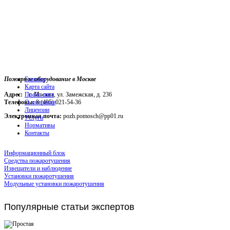
Пожарное оборудование в Москве
Главная
Карта сайта
Адрес:
г. Москва, ул. Замежская, д. 236
Прайс-лист
Телефоны:
О компании
8 (495) 021-54-36
Лицензии
Электронная почта:
pozh.pomosch@pp01.ru
Услуги
Нормативы
Контакты
Информационный блок
Средства пожаротушения
Извещатели и наблюдение
Установки пожаротушения
Модульные установки пожаротушения
Популярные
статьи экспертов