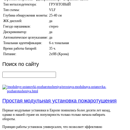
Тип металлодетектора:
ГРУНТОВЫЙ
Тип схемы:
VLF
Глубина обнаружения монеты:
25-40 см
ЖК дисплей:
да
Гнездо наушников:
стерео
Дискриминатор:
да
Автоматическое целеуказание:
да
Тональная идентификация:
6-х тональная
Время работы батарей:
35 ч.
Питание:
2х9В (Крона)
Поиск
по сайту
Простая модульная установка пожаротушения
Первые модульные установки в Европе появились более десяти лет назад,
однако в нашей стране их популярность только-только начала набирать
обороты.
Принцип работы установок универсален, что позволяет эффективно