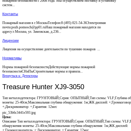
пожарной безопасности с 2008 года. Мы осуществляем поставку и установку
систем...
Контакты
Пожарный магазин в г.МоскваТелефон:8 (495) 021-54-36Электронная
почта:pozh.pomosch@pp01.ruНаш пожарный магазин находится по
адресу:г.Москва, ул. Замежская, д.236...
Лицензии
Лицензия на осуществление деятельности по тушению пожаров ...
Нормативы
Нормы пожарной безопасностиДействующие нормы пожарной
безопасностиСНиПыСтроительные нормы и правила...
Вернуться к: Детекторы
Treasure Hunter XJ9-3050
Тип металлодетектора: ГРУНТОВЫЙ;Серия: ОПЫТНЫЙ;Тип схемы: VLF;Глубина об
монеты: 25-40см;Максимальная глубина обнаружения: 1м;ЖК дисплей: +;Громкоговор
+;Дискриминатор: +;Гарантия: 12мес
pic_53b6c3441e593.jpg
Цена:
Описание
Тип металлодетектора: ГРУНТОВЫЙ;Серия: ОПЫТНЫЙ;Тип схемы: VLF;Г
обнаружения монеты: 25-40см;Максимальная глубина обнаружения: 1м;ЖК дисплей:
+;Громкоговоритель: +;Дискриминатор: +;Гарантия: 12мес