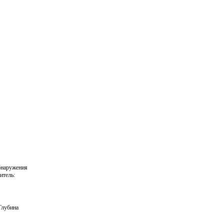
наружения
итель:
лубина