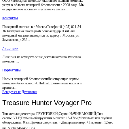
ООО «Пожарная помощь» оказывает полный комплекс
услуг в области пожарной безопасности с 2008 года. Мы
осуществляем поставку и установку систем...
Контакты
Пожарный магазин в г.МоскваТелефон:8 (495) 021-54-
36Электронная почта:pozh.pomosch@pp01.ruНаш
пожарный магазин находится по адресу:г.Москва, ул.
Замежская, д.236...
Лицензии
Лицензия на осуществление деятельности по тушению
пожаров ...
Нормативы
Нормы пожарной безопасностиДействующие нормы
пожарной безопасностиСНиПыСтроительные нормы и
правила...
Вернуться к: Детекторы
Treasure Hunter Voyager Pro
Тип металлодетектора: ГРУНТОВЫЙ;Серия: НАЧИНАЮЩИЙ;Тип
схемы: VLF;Глубина обнаружения монеты: 15-17см;Максимальная глубина
обнаружения: 0.9м;Громкоговоритель: +;Дискриминатор: +;Гарантия: 12мес
pic_53b6c346a4631.jpg