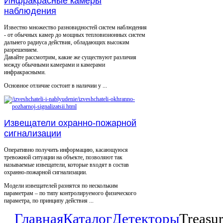
Инфракрасные камеры
наблюдения
Известно множество разновидностей систем наблюдения
- от обычных камер до мощных тепловизионных систем
дальнего радиуса действия, обладающих высоким
разрешением.
Давайте рассмотрим, какие же существуют различия
между обычными камерами и камерами
инфракрасными.
Основное отличие состоит в наличии у ...
Извещатели охранно-пожарной
сигнализации
Оперативно получить информацию, касающуюся
тревожной ситуации на объекте, позволяют так
называемые извещатели, которые входят в состав
охранно-пожарной сигнализации.
Модели извещателей разнятся по нескольким
параметрам – по типу контролируемого физического
параметра, по принципу действия ...
Главная
Каталог
Детекторы
Treasu