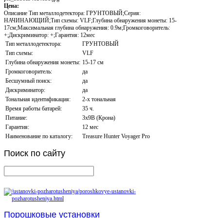
Цена:
Описание
Тип металлодетектора: ГРУНТОВЫЙ;Серия:
НАЧИНАЮЩИЙ;Тип схемы: VLF;Глубина обнаружения монеты: 15-
17см;Максимальная глубина обнаружения: 0.9м;Громкоговоритель:
+;Дискриминатор: +;Гарантия: 12мес
Тип металлодетектора:
ГРУНТОВЫЙ
Тип схемы:
VLF
Глубина обнаружения монеты:
15-17 см
Громкоговоритель:
да
Бесшумный поиск:
да
Дискриминатор:
да
Тональная идентификация:
2-х тональная
Время работы батарей:
35 ч.
Питание:
3х9В (Крона)
Гарантия:
12 мес
Наименование по каталогу:
Treasure Hunter Voyager Pro
Поиск
по сайту
Порошковые установки