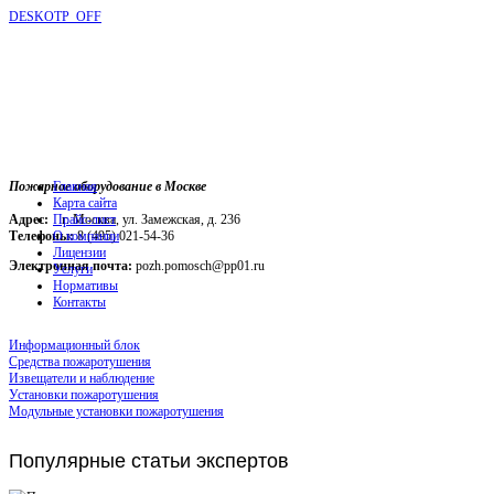
DESKOTP_OFF
Пожарное оборудование в Москве
Главная
Карта сайта
Адрес:
г. Москва, ул. Замежская, д. 236
Прайс-лист
Телефоны:
О компании
8 (495) 021-54-36
Лицензии
Электронная почта:
pozh.pomosch@pp01.ru
Услуги
Нормативы
Контакты
Информационный блок
Средства пожаротушения
Извещатели и наблюдение
Установки пожаротушения
Модульные установки пожаротушения
Популярные
статьи экспертов