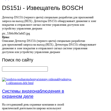
DS151i - Извещатель BOSCH
Детектор DS151i (черного цвета) специально разработан для приложений
запроса на выход (REX). Детекторы DS151i обнаруживает движение в зоне
покрытия и отправляют сигнал системе управления доступом или
устройству управления дверьми
pic_53b6c06e5a6d5.jpg
Цена:
Описание
Детектор DS151i (черного цвета) специально разработан
для приложений запроса на выход (REX). Детекторы DS151i обнаруживает
движение в зоне покрытия и отправляют сигнал системе управления
доступом или устройству управления дверьми
Поиск
по сайту
Системы видеонаблюдения в
охранном деле
На сегодняшний день охранные компании в своей
практической деятельности широко используют