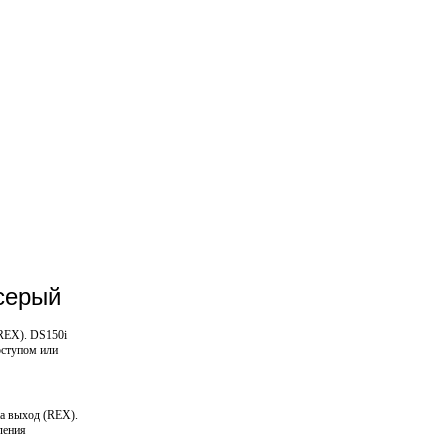
серый
(REX). DS150i
оступом или
на выход (REX).
ления