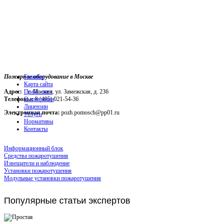
Пожарное оборудование в Москве
Главная
Карта сайта
Адрес:
г. Москва, ул. Замежская, д. 236
Прайс-лист
Телефоны:
О компании
8 (495) 021-54-36
Лицензии
Электронная почта:
pozh.pomosch@pp01.ru
Услуги
Нормативы
Контакты
Информационный блок
Средства пожаротушения
Извещатели и наблюдение
Установки пожаротушения
Модульные установки пожаротушения
Популярные
статьи экспертов