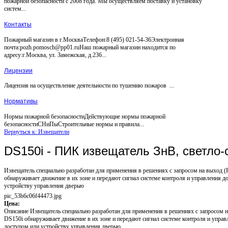
пожарной безопасности с 2008 года. Мы осуществляем поставку и установку
систем...
Контакты
Пожарный магазин в г.МоскваТелефон:8 (495) 021-54-36Электронная
почта:pozh.pomosch@pp01.ruНаш пожарный магазин находится по
адресу:г.Москва, ул. Замежская, д.236...
Лицензии
Лицензия на осуществление деятельности по тушению пожаров ...
Нормативы
Нормы пожарной безопасностиДействующие нормы пожарной
безопасностиСНиПыСтроительные нормы и правила...
Вернуться к: Извещатели
DS150i - ПИК извещатель ЗнВ, светло-
Извещатель специально разработан для применения в решениях с запросом на выход 
обнаруживает движение в их зоне и передают сигнал системе контроля и управления д
устройству управления дверью
pic_53b6c06f44473.jpg
Цена:
Описание
Извещатель специально разработан для применения в решениях с запросом 
DS150i обнаруживает движение в их зоне и передают сигнал системе контроля и управ
доступом или устройству управления дверью